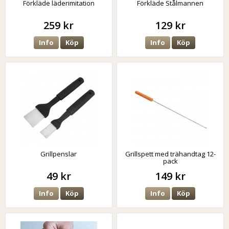
Förkläde läderimitation
Förkläde Stålmannen
259 kr
129 kr
Info
Köp
Info
Köp
Grillpenslar
Grillspett med trähandtag 12-
pack
49 kr
149 kr
Info
Köp
Info
Köp