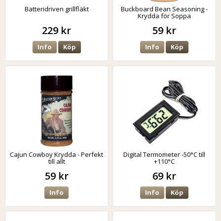
Batteridriven grillfläkt
Buckboard Bean Seasoning -
Krydda för Soppa
229 kr
59 kr
Info
Köp
Info
Köp
Cajun Cowboy Krydda - Perfekt
Digital Termometer -50°C till
till allt
+110°C
59 kr
69 kr
Info
Info
Köp