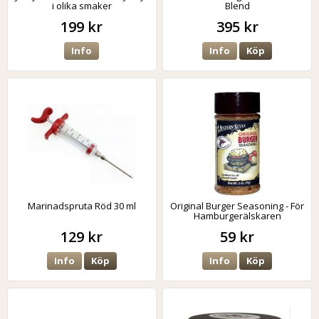
i olika smaker
Blend
199 kr
395 kr
Info
Info
Köp
Marinadspruta Röd 30 ml
Original Burger Seasoning - För
Hamburgerälskaren
129 kr
59 kr
Info
Köp
Info
Köp