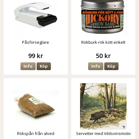
Påsförseglare
Rökburk-rök kött enkelt
99 kr
50 kr
Info
Köp
Info
Köp
Rökspån från alved
Servetter med Vildsvinsmotiv