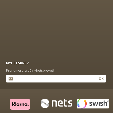
NYHETSBREV
Prenumerera på nyhetsbrevet!
OK