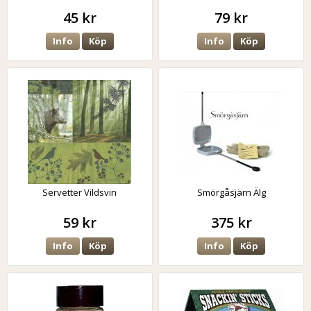
45 kr
79 kr
Info
Köp
Info
Köp
Servetter Vildsvin
Smörgåsjärn Älg
59 kr
375 kr
Info
Köp
Info
Köp