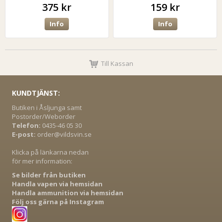
375 kr
159 kr
Info
Info
Till Kassan
KUNDTJÄNST:
Butiken i Åsljunga samt
Postorder/Weborder
Telefon:
0435-46 05 30
E-post:
order@vildsvin.se
Klicka på länkarna nedan
för mer information:
Se bilder från butiken
Handla vapen via hemsidan
Handla ammunition via hemsidan
Följ oss gärna på Instagram