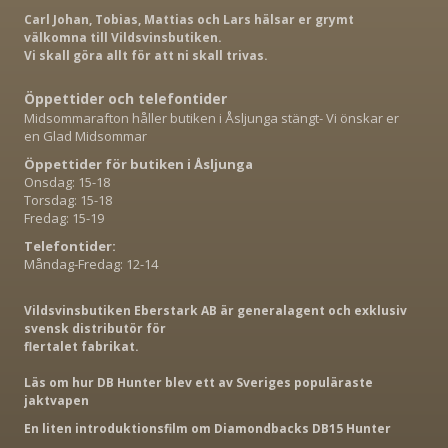
Carl Johan, Tobias, Mattias och Lars hälsar er grymt
välkomna till Vildsvinsbutiken.
Vi skall göra allt för att ni skall trivas.
Öppettider och telefontider
Midsommarafton håller butiken i Åsljunga stängt- Vi önskar er
en Glad Midsommar
Öppettider för butiken i Åsljunga
Onsdag: 15-18
Torsdag: 15-18
Fredag: 15-19
Telefontider:
Måndag-Fredag: 12-14
Vildsvinsbutiken Eberstark AB är generalagent och exklusiv
svensk distributör för
flertalet fabrikat.
Läs om hur DB Hunter blev ett av Sveriges populäraste
jaktvapen
En liten introduktionsfilm om Diamondbacks DB15 Hunter