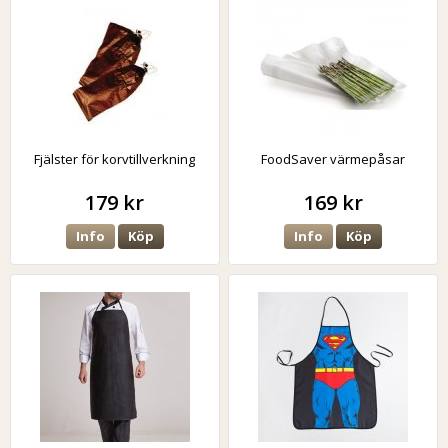
Fjälster för korvtillverkning
FoodSaver värmepåsar
179 kr
169 kr
Info
Köp
Info
Köp