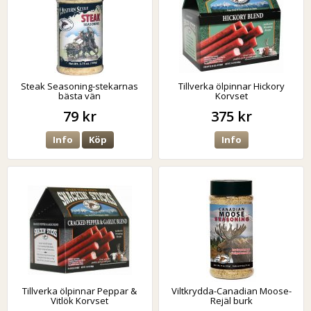
Steak Seasoning-stekarnas
Tillverka ölpinnar Hickory
bästa vän
Korvset
79 kr
375 kr
Info
Köp
Info
Tillverka ölpinnar Peppar &
Viltkrydda-Canadian Moose-
Vitlök Korvset
Rejäl burk