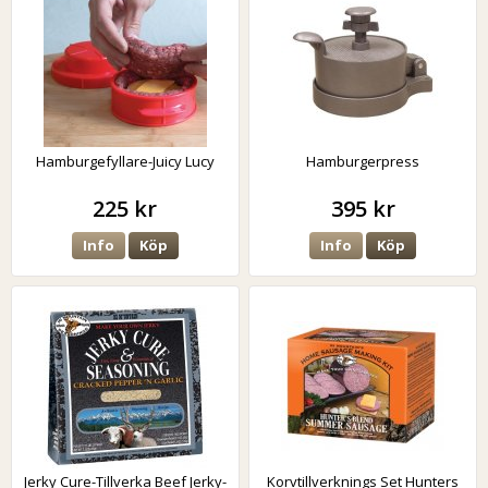
Hamburgefyllare-Juicy Lucy
Hamburgerpress
225 kr
395 kr
Info
Köp
Info
Köp
Jerky Cure-Tillverka Beef Jerky-
Korvtillverknings Set Hunters