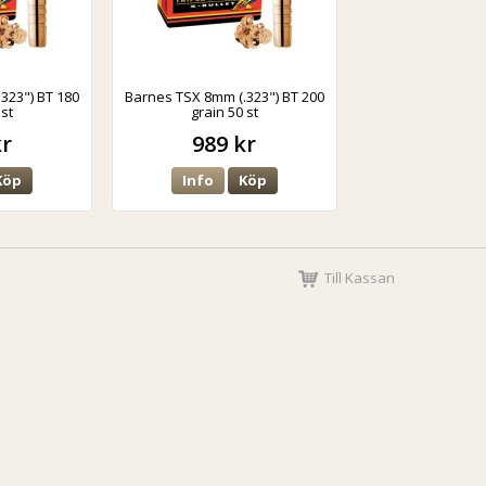
323") BT 180
Barnes TSX 8mm (.323") BT 200
 st
grain 50 st
kr
989 kr
Köp
Info
Köp
Till Kassan