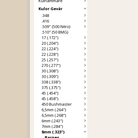
Kulhammare
Kulor Gevär
.348
.416
.509" (500 Nitro)
.510" (50 BMG)
17 (.172")
20 (.204")
22 (.224")
22 (.228")
25 (.257")
270 (.277")
30 (.308")
30 (.309")
338 (.338")
375 (.375")
45 (.454")
45 (.458")
450 Bushmaster
6,5mm (.264")
6,5mm (.268")
6mm (.243")
7mm (.284")
8mm (.323")
Barnes