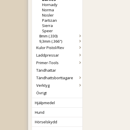
Hornady
Norma
Nosler
Partizan
Sierra
Speer
8mm (.330)
9,3mm (.366")
Kulor Pistol/Rev
Laddpressar
Primer-Tools
Tändhattar
Tändhattsborttagare
Verktyg
Övrigt
Hjälpmedel
Hund
Hörselskydd