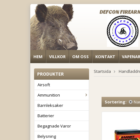
DEFCON FIREAR
HEM
VILLKOR
OM OSS
KONTAKT
VAPENA
Startsida
Handladdn
PRODUKTER
Airsoft
Ammunition
Sortering:
Na
Barnleksaker
Batterier
Begagnade Varor
Belysning