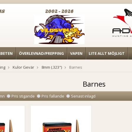
MS
2002 - 2026
RBETEN
ÖVERLEVNAD/PREPPING
VAPEN
LITE ALLT MÖJLIGT
ing
Kulor Gevär
8mm (.323")
Barnes
Barnes
mn
Pris stigande
Pris fallande
Senast inlagd