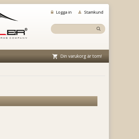
Logga in
Stamkund
Din varukorg är tom!