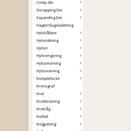
Crimp die
Decapping Die
Expanding Die
Hagel/Slugsladdning
Hylshållare
Hylsmätning
Hylsor
Hylsrengöring
Hylssmorning
Hylssvarving
Kompletta kit
Kronograf
Krut
Krutdosering
Krutvåg
Kulfett
Kulgjutning