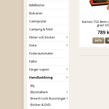
Biltillbehör
Bulvaner
Camoprylar
Barnes TSX 8mm (.
grain 50
Camping & fritid
789 
Filmer och böcker
Info
Fiske
Foderautomater
Fällor
Färger-vapen
Handladdning
Bly
Blysmältare
Breech Lock Bussningar
Böcker & DVD