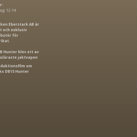
r:
g: 12-14
iken Eberstark AB är
 och exklusiv
ibutör för
rikat.
B Hunter blev ett av
puläraste jaktvapen
roduktionsfilm om
s DB15 Hunter