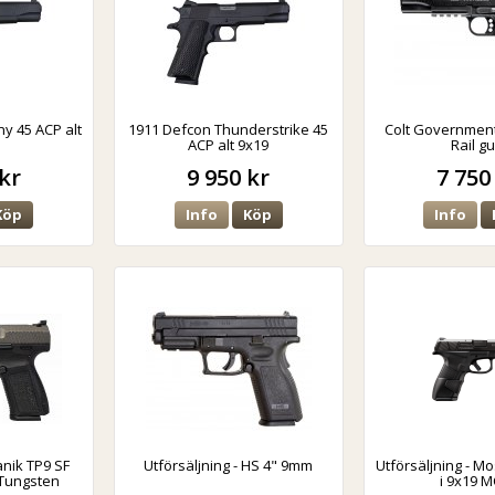
y 45 ACP alt
1911 Defcon Thunderstrike 45
Colt Government 
ACP alt 9x19
Rail g
kr
9 950 kr
7 750
Köp
Info
Köp
Info
anik TP9 SF
Utförsäljning - HS 4" 9mm
Utförsäljning - Mo
 Tungsten
i 9x19 