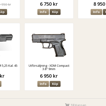
6 750 kr
8 950
9 950 kr
Köp
Info
Köp
Info
 5,25 Kal. 45
Utförsäljning - XDM Compact
3.8" 9mm
kr
6 950 kr
Info
Köp
Till Kassan