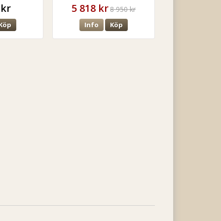
 kr
5 818 kr
8 950 kr
Köp
Info
Köp