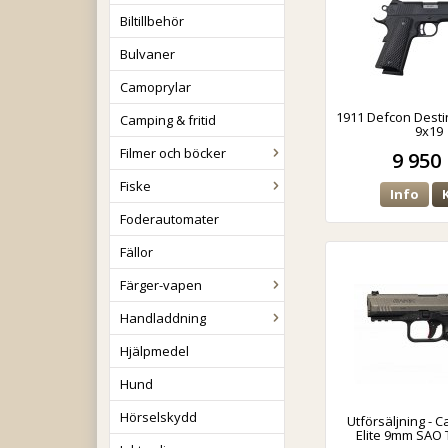
Biltillbehör
Bulvaner
Camoprylar
1911 Defcon Destin
Camping & fritid
9x19
Filmer och böcker
9 950 
Fiske
Info
Foderautomater
Fällor
Färger-vapen
Handladdning
Hjälpmedel
Hund
Hörselskydd
Utförsäljning - C
Elite 9mm SAO