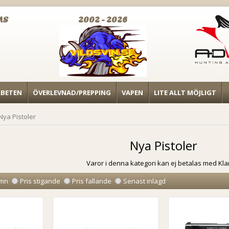
MS
2002 - 2026
RBETEN
ÖVERLEVNAD/PREPPING
VAPEN
LITE ALLT MÖJLIGT
Nya Pistoler
Nya Pistoler
Varor i denna kategori kan ej betalas med Kla
mn
Pris stigande
Pris fallande
Senast inlagd