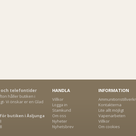
 och telefontider
HANDLA
INFORMATION
on håller butiken i
Villkor
Ammunitionstillverk
gt- Vi önskar er en Glad
Logga in
Kontakterna
Stamkund
Lite allt möjligt
för butiken i Åsljunga
Om oss
Vapenarbeten
8
Nyheter
Villkor
8
Nyhetsbrev
Om cookies