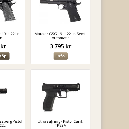
1911 22 l.r.
Mauser GSG 1911 22 l.r. Semi-
un
Automatic
 kr
3 795 kr
Köp
Info
ssberg Pistol
Utförsäljning - Pistol Canik
MC2c
TP9SA