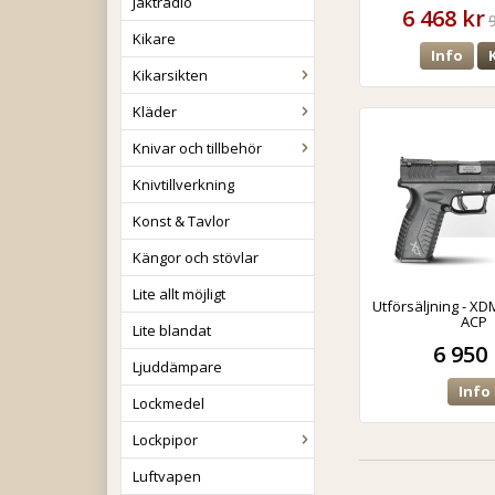
Jaktradio
6 468 kr
Kikare
Info
Kikarsikten
Kläder
Knivar och tillbehör
Knivtillverkning
Konst & Tavlor
Kängor och stövlar
Lite allt möjligt
Utförsäljning - XDM
ACP
Lite blandat
6 950 
Ljuddämpare
Info
Lockmedel
Lockpipor
Luftvapen