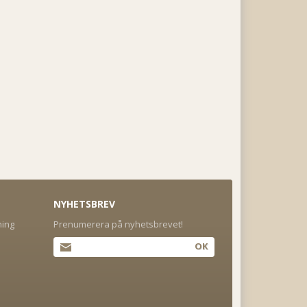
NYHETSBREV
ning
Prenumerera på nyhetsbrevet!
OK