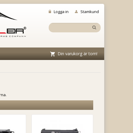
Logga in
Stamkund
Din varukorg är tom!
rna.