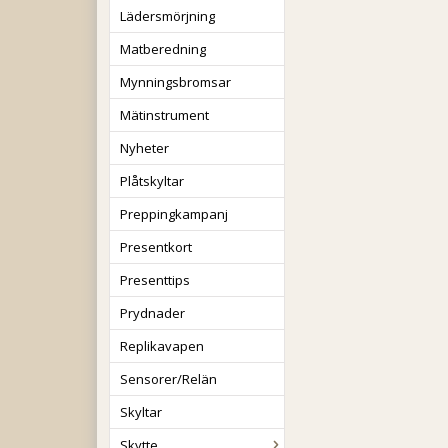
Lädersmörjning
Matberedning
Mynningsbromsar
Mätinstrument
Nyheter
Plåtskyltar
Preppingkampanj
Presentkort
Presenttips
Prydnader
Replikavapen
Sensorer/Relän
Skyltar
Skytte