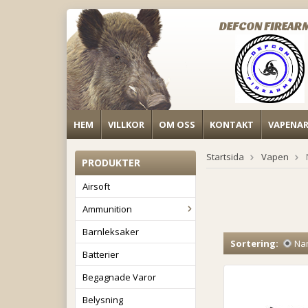
DEFCON FIREAR
HEM
VILLKOR
OM OSS
KONTAKT
VAPENA
Startsida
Vapen
PRODUKTER
Airsoft
Ammunition
Barnleksaker
Sortering:
Na
Batterier
Begagnade Varor
Belysning