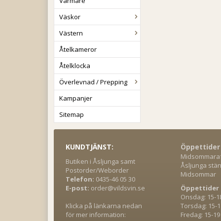
Värmare
Väskor
Västern
Åtelkameror
Åtelklocka
Överlevnad / Prepping
Kampanjer
Sitemap
KUNDTJÄNST:
Öppettider
Midsommaraft
Butiken i Åsljunga samt
Åsljunga stän
Postorder/Weborder
Midsommar
Telefon:
0435-46 05 30
E-post:
order@vildsvin.se
Öppettider 
Onsdag: 15-1
Klicka på länkarna nedan
Torsdag: 15-1
för mer information:
Fredag: 15-19