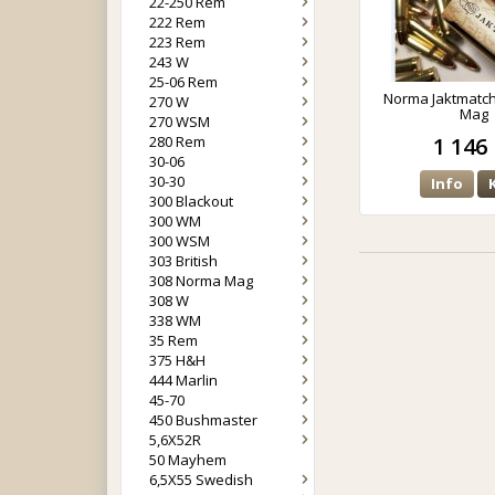
22-250 Rem
222 Rem
223 Rem
243 W
25-06 Rem
Norma Jaktmatc
270 W
Mag
270 WSM
280 Rem
1 146 
30-06
30-30
Info
300 Blackout
300 WM
300 WSM
303 British
308 Norma Mag
308 W
338 WM
35 Rem
375 H&H
444 Marlin
45-70
450 Bushmaster
5,6X52R
50 Mayhem
6,5X55 Swedish