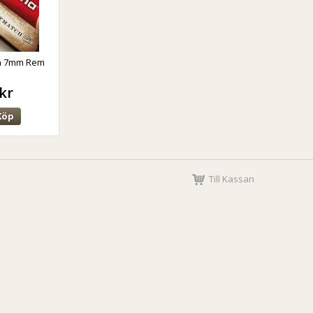
h 7mm Rem
kr
Köp
Till Kassan