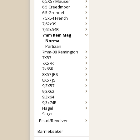
6,5X57 Mauser
6.5 Creedmoor
6.5 Grendel
7,5x54 French
7,62x39
7,62x54R
7mm Rem Mag
Norma
Partizan
7mm-08 Remington
7X57
7X57R
7x65R
8X57 JRS
8X57 JS
9,3X57
9,3X62
9,3x64
9,3x74R
Hagel
Slugs
Pistol/Revolver
Barnleksaker