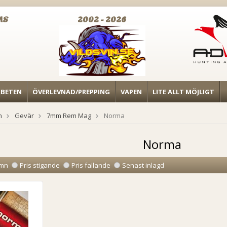
MS
2002 - 2026
RBETEN
ÖVERLEVNAD/PREPPING
VAPEN
LITE ALLT MÖJLIGT
n
Gevär
7mm Rem Mag
Norma
Norma
mn
Pris stigande
Pris fallande
Senast inlagd