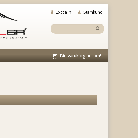
Logga in
Stamkund
Din varukorg är tom!