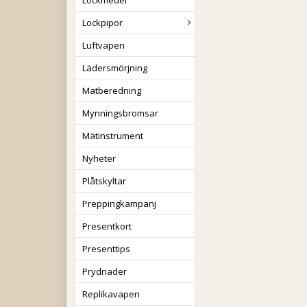
Lockmedel
Lockpipor
Luftvapen
Lädersmörjning
Matberedning
Mynningsbromsar
Mätinstrument
Nyheter
Plåtskyltar
Preppingkampanj
Presentkort
Presenttips
Prydnader
Replikavapen