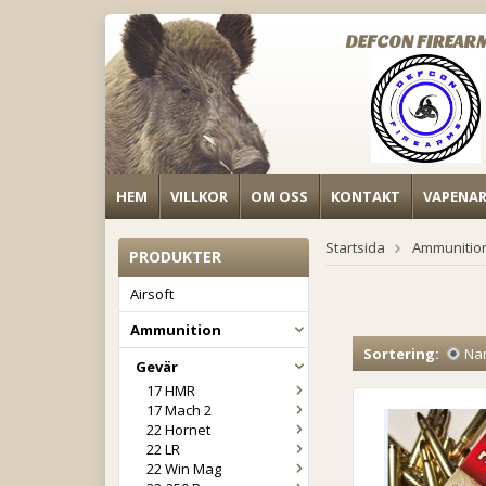
DEFCON FIREAR
HEM
VILLKOR
OM OSS
KONTAKT
VAPENA
Startsida
Ammunitio
PRODUKTER
Airsoft
Ammunition
Sortering:
Na
Gevär
17 HMR
17 Mach 2
22 Hornet
22 LR
22 Win Mag