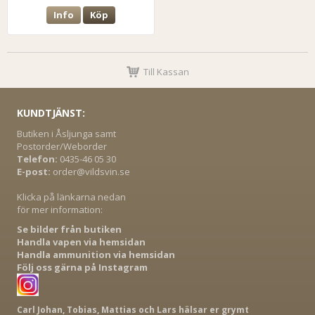
Info
Köp
Till Kassan
KUNDTJÄNST:
Butiken i Åsljunga samt
Postorder/Weborder
Telefon:
0435-46 05 30
E-post:
order@vildsvin.se
Klicka på länkarna nedan
för mer information:
Se bilder från butiken
Handla vapen via hemsidan
Handla ammunition via hemsidan
Följ oss gärna på Instagram
Carl Johan, Tobias, Mattias och Lars hälsar er grymt