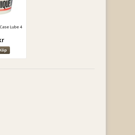
Case Lube 4
kr
Köp