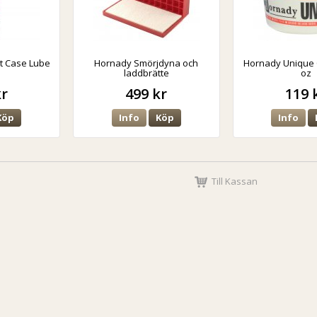
t Case Lube
Hornady Smörjdyna och
Hornady Unique 
laddbrätte
oz
kr
499 kr
119 
Köp
Info
Köp
Info
Till Kassan