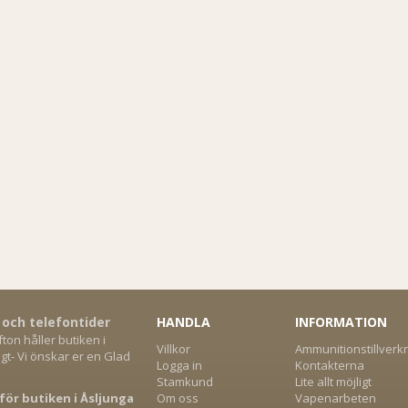
 och telefontider
HANDLA
INFORMATION
on håller butiken i
Villkor
Ammunitionstillverk
gt- Vi önskar er en Glad
Logga in
Kontakterna
Stamkund
Lite allt möjligt
för butiken i Åsljunga
Om oss
Vapenarbeten