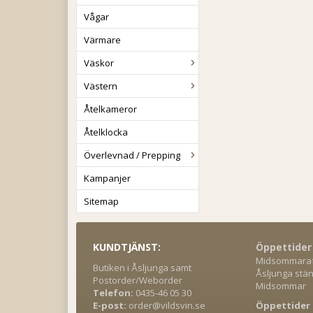
Vågar
Värmare
Väskor
Västern
Åtelkameror
Åtelklocka
Överlevnad / Prepping
Kampanjer
Sitemap
KUNDTJÄNST:
Öppettider
Midsommaraft
Butiken i Åsljunga samt
Åsljunga stän
Postorder/Weborder
Midsommar
Telefon:
0435-46 05 30
E-post:
order@vildsvin.se
Öppettider 