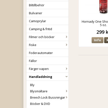
Biltillbehör
Bulvaner
Camoprylar
Hornady One Sho
5 oz.
Camping & fritid
299 
Filmer och böcker
Info
Fiske
Foderautomater
Fällor
Färger-vapen
Handladdning
Bly
Blysmältare
Breech Lock Bussningar
Böcker & DVD