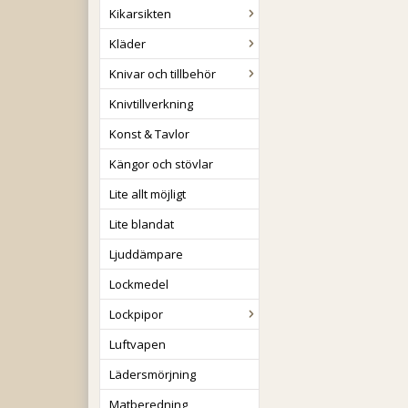
Kikarsikten
Kläder
Knivar och tillbehör
Knivtillverkning
Konst & Tavlor
Kängor och stövlar
Lite allt möjligt
Lite blandat
Ljuddämpare
Lockmedel
Lockpipor
Luftvapen
Lädersmörjning
Matberedning