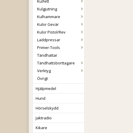
Kulfett
Kulgjutning
Kulhammare
Kulor Gevär
Kulor Pistol/Rev
Laddpressar
Primer-Tools
Tändhattar
Tändhattsborttagare
Verktyg
Övrigt
Hjälpmedel
Hund
Hörselskydd
Jaktradio
Kikare