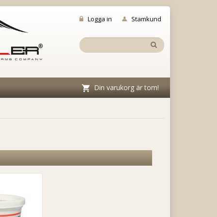
Logga in
Stamkund
Din varukorg är tom!