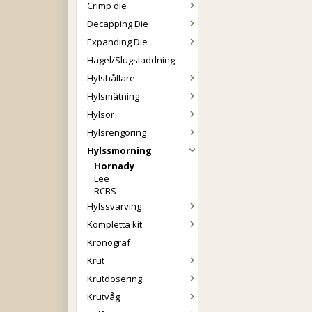
Crimp die
Decapping Die
Expanding Die
Hagel/Slugsladdning
Hylshållare
Hylsmätning
Hylsor
Hylsrengöring
Hylssmorning
Hornady
Lee
RCBS
Hylssvarving
Kompletta kit
Kronograf
Krut
Krutdosering
Krutvåg