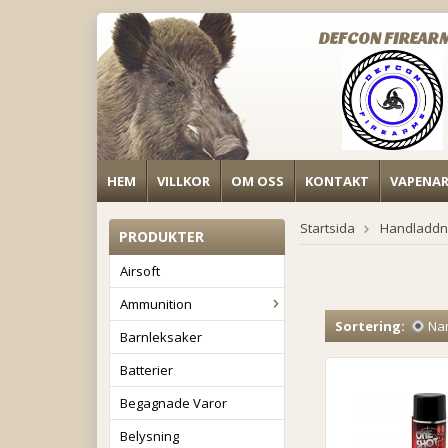
DEFCON FIREAR
HEM
VILLKOR
OM OSS
KONTAKT
VAPENA
Startsida
Handladdn
PRODUKTER
Airsoft
Ammunition
Sortering:
Na
Barnleksaker
Batterier
Begagnade Varor
Belysning