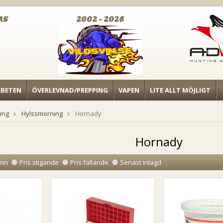
MS
2002 - 2026
RBETEN
ÖVERLEVNAD/PREPPING
VAPEN
LITE ALLT MÖJLIGT
ing
Hylssmorning
Hornady
Hornady
mn
Pris stigande
Pris fallande
Senast inlagd