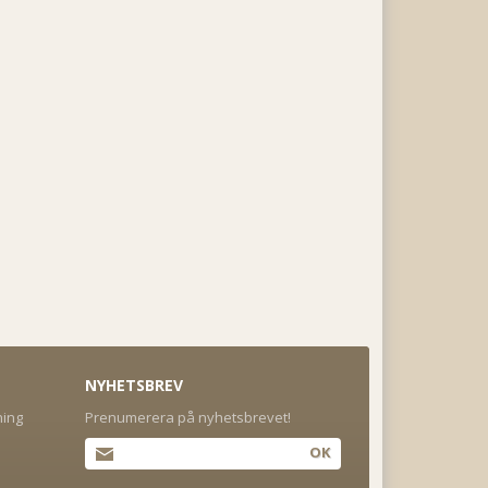
NYHETSBREV
ning
Prenumerera på nyhetsbrevet!
OK