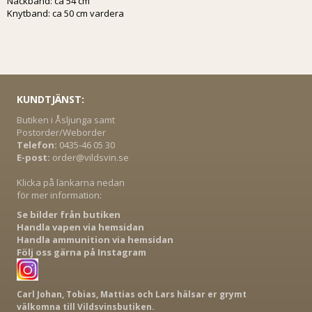
Nackband: ca 54 cm
Knytband: ca 50 cm vardera
KUNDTJÄNST:
Butiken i Åsljunga samt
Postorder/Weborder
Telefon:
0435-46 05 30
E-post:
order@vildsvin.se
Klicka på länkarna nedan
för mer information:
Se bilder från butiken
Handla vapen via hemsidan
Handla ammunition via hemsidan
Följ oss gärna på Instagram
Carl Johan, Tobias, Mattias och Lars hälsar er grymt
välkomna till Vildsvinsbutiken.