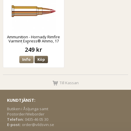
Ammunition - Hornady Rimfire
Varmint Express® Ammo, 17
Mach2® 17 GR V-MAX
249 kr
Info
Köp
Till Kassan
KUNDTJÄNST:
Butiken i Åsljunga samt
Postorder/Weborder
Telefon:
0435-46 05 30
E-post:
order@vildsvin.se