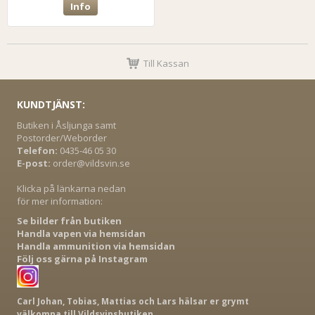
Info
Till Kassan
KUNDTJÄNST:
Butiken i Åsljunga samt
Postorder/Weborder
Telefon:
0435-46 05 30
E-post:
order@vildsvin.se
Klicka på länkarna nedan
för mer information:
Se bilder från butiken
Handla vapen via hemsidan
Handla ammunition via hemsidan
Följ oss gärna på Instagram
Carl Johan, Tobias, Mattias och Lars hälsar er grymt
välkomna till Vildsvinsbutiken.