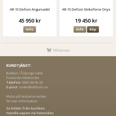
AR-15 Defcon Angurvadel
AR-15 Defcon Strikeforce Onyx
45 950 kr
19 450 kr
Info
Info
Köp
Till Kassan
KUNDTJÄNST:
Butiken i Åsljunga samt
Postorder/Weborder
Telefon:
0435-46 05 30
E-post:
order@vildsvin.se
Klicka på länkarna nedan
för mer information:
Se bilder från butiken
Handla vapen via hemsidan