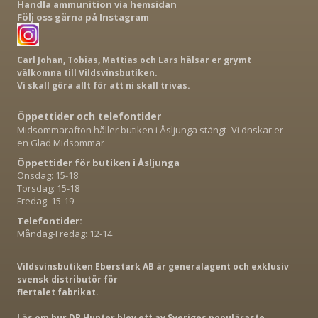
Handla ammunition via hemsidan
Följ oss gärna på Instagram
Carl Johan, Tobias, Mattias och Lars hälsar er grymt
välkomna till Vildsvinsbutiken.
Vi skall göra allt för att ni skall trivas.
Öppettider och telefontider
Midsommarafton håller butiken i Åsljunga stängt- Vi önskar er
en Glad Midsommar
Öppettider för butiken i Åsljunga
Onsdag: 15-18
Torsdag: 15-18
Fredag: 15-19
Telefontider:
Måndag-Fredag: 12-14
Vildsvinsbutiken Eberstark AB är generalagent och exklusiv
svensk distributör för
flertalet fabrikat.
Läs om hur DB Hunter blev ett av Sveriges populäraste