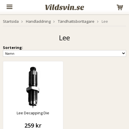
Startsida
Handladdning
Tändhattsborttagare
Lee
Lee
Sortering:
Lee Decapping Die
259 kr