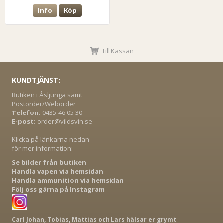
Info
Köp
Till Kassan
KUNDTJÄNST:
Butiken i Åsljunga samt
Postorder/Weborder
Telefon:
0435-46 05 30
E-post:
order@vildsvin.se
Klicka på länkarna nedan
för mer information:
Se bilder från butiken
Handla vapen via hemsidan
Handla ammunition via hemsidan
Följ oss gärna på Instagram
Carl Johan, Tobias, Mattias och Lars hälsar er grymt