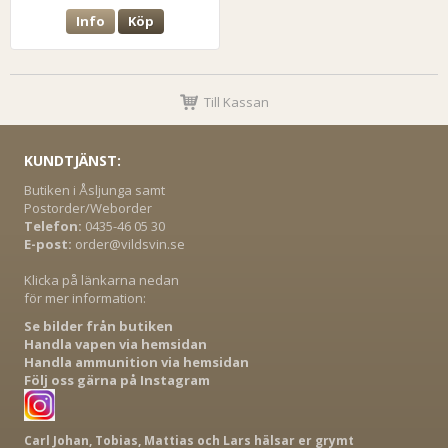
Info
Köp
Till Kassan
KUNDTJÄNST:
Butiken i Åsljunga samt
Postorder/Weborder
Telefon:
0435-46 05 30
E-post:
order@vildsvin.se
Klicka på länkarna nedan
för mer information:
Se bilder från butiken
Handla vapen via hemsidan
Handla ammunition via hemsidan
Följ oss gärna på Instagram
Carl Johan, Tobias, Mattias och Lars hälsar er grymt