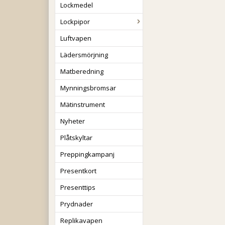
Lockmedel
Lockpipor
Luftvapen
Lädersmörjning
Matberedning
Mynningsbromsar
Mätinstrument
Nyheter
Plåtskyltar
Preppingkampanj
Presentkort
Presenttips
Prydnader
Replikavapen