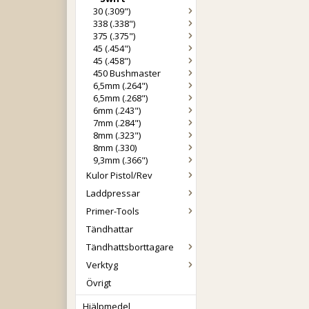
30 (.309")
338 (.338")
375 (.375")
45 (.454")
45 (.458")
450 Bushmaster
6,5mm (.264")
6,5mm (.268")
6mm (.243")
7mm (.284")
8mm (.323")
8mm (.330)
9,3mm (.366")
Kulor Pistol/Rev
Laddpressar
Primer-Tools
Tändhattar
Tändhattsborttagare
Verktyg
Övrigt
Hjälpmedel