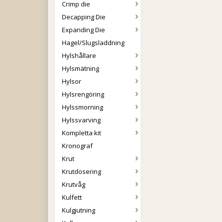
Crimp die
Decapping Die
Expanding Die
Hagel/Slugsladdning
Hylshållare
Hylsmätning
Hylsor
Hylsrengöring
Hylssmorning
Hylssvarving
Kompletta kit
Kronograf
Krut
Krutdosering
Krutvåg
Kulfett
Kulgjutning