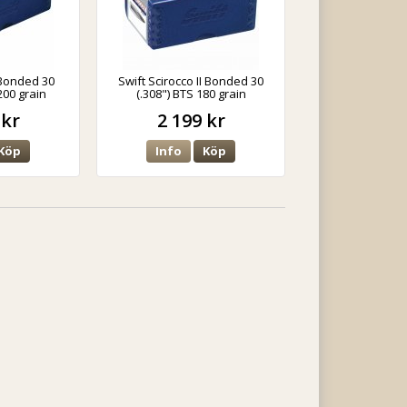
 Bonded 30
Swift Scirocco II Bonded 30
200 grain
(.308") BTS 180 grain
 kr
2 199 kr
Köp
Info
Köp