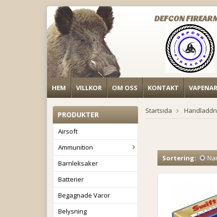
DEFCON FIREAR
HEM
VILLKOR
OM OSS
KONTAKT
VAPENA
Startsida
Handladdn
PRODUKTER
Airsoft
Ammunition
Sortering:
Na
Barnleksaker
Batterier
Begagnade Varor
Belysning