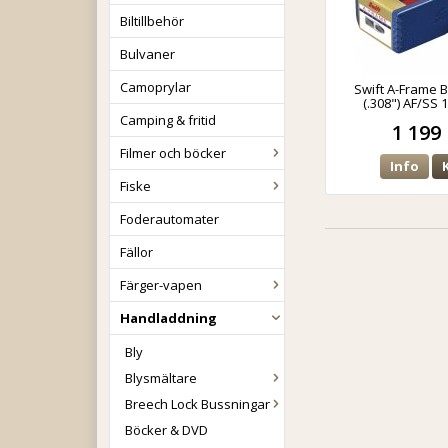
Biltillbehör
Bulvaner
Camoprylar
Swift A-Frame 
(.308") AF/SS 
Camping & fritid
1 199 
Filmer och böcker
Info
Fiske
Foderautomater
Fällor
Färger-vapen
Handladdning
Bly
Blysmältare
Breech Lock Bussningar
Böcker & DVD