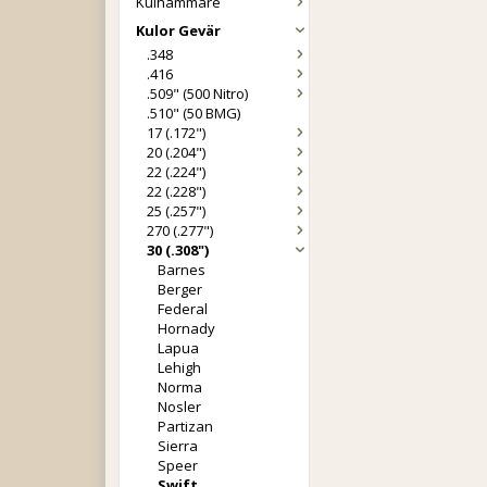
Kulhammare
Kulor Gevär
.348
.416
.509" (500 Nitro)
.510" (50 BMG)
17 (.172")
20 (.204")
22 (.224")
22 (.228")
25 (.257")
270 (.277")
30 (.308")
Barnes
Berger
Federal
Hornady
Lapua
Lehigh
Norma
Nosler
Partizan
Sierra
Speer
Swift