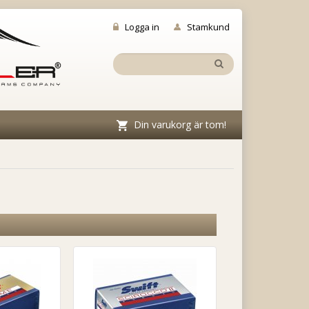
Logga in
Stamkund
Din varukorg är tom!