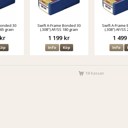
Bonded 30
Swift A-Frame Bonded 30
Swift A-Frame
165 grain
(.308") AF/SS 180 grain
(.308") AF/SS 
kr
1 199 kr
1 499
Köp
Info
Köp
Info
Till Kassan