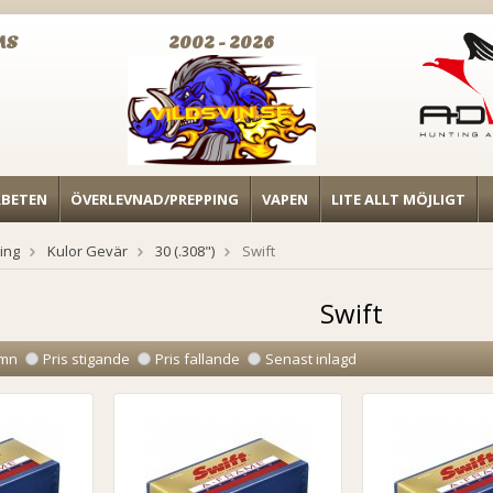
MS
2002 - 2026
RBETEN
ÖVERLEVNAD/PREPPING
VAPEN
LITE ALLT MÖJLIGT
ing
Kulor Gevär
30 (.308")
Swift
Swift
mn
Pris stigande
Pris fallande
Senast inlagd