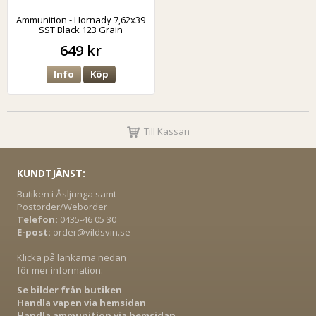
Ammunition - Hornady 7,62x39
SST Black 123 Grain
649 kr
Info
Köp
Till Kassan
KUNDTJÄNST:
Butiken i Åsljunga samt
Postorder/Weborder
Telefon:
0435-46 05 30
E-post:
order@vildsvin.se
Klicka på länkarna nedan
för mer information:
Se bilder från butiken
Handla vapen via hemsidan
Handla ammunition via hemsidan