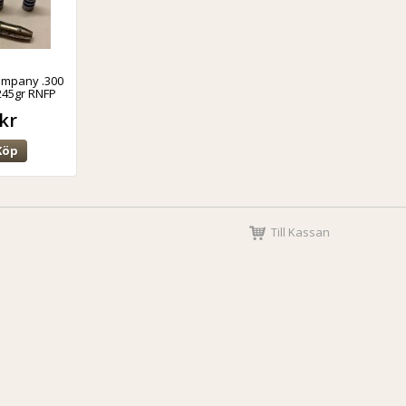
Company .300
 245gr RNFP
kr
Köp
Till Kassan