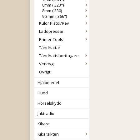
8mm (.323")
8mm (.330)
9,3mm (.366")
Kulor Pistol/Rev
Laddpressar
Primer-Tools
Tändhattar
Tändhattsborttagare
Verktyg
Övrigt
Hjälpmedel
Hund
Hörselskydd
Jaktradio
Kikare
Kikarsikten