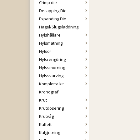
Crimp die
Decapping Die
Expanding Die
Hagel/Slugsladdning
Hylshållare
Hylsmätning
Hylsor
Hylsrengöring
Hylssmorning
Hylssvarving
Kompletta kit
Kronograf
Krut
Krutdosering
Krutvåg
Kulfett
Kulgjutning