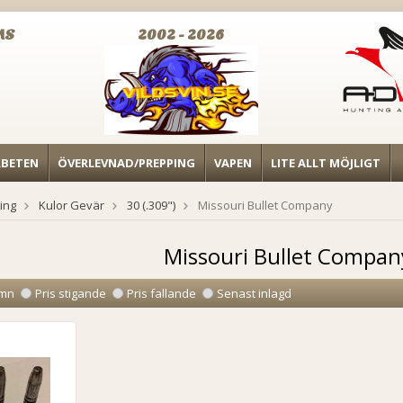
MS
2002 - 2026
RBETEN
ÖVERLEVNAD/PREPPING
VAPEN
LITE ALLT MÖJLIGT
ing
Kulor Gevär
30 (.309")
Missouri Bullet Company
Missouri Bullet Compan
mn
Pris stigande
Pris fallande
Senast inlagd