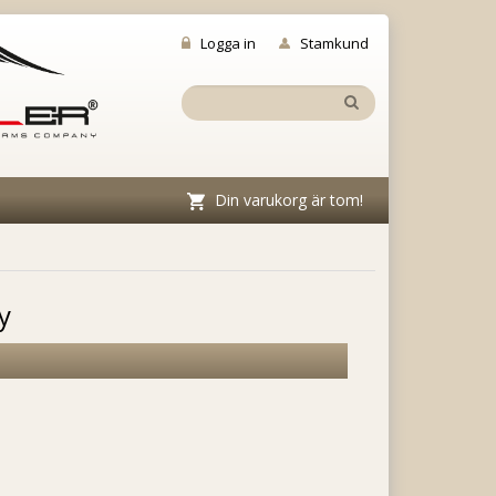
Logga in
Stamkund
Din varukorg är tom!
y