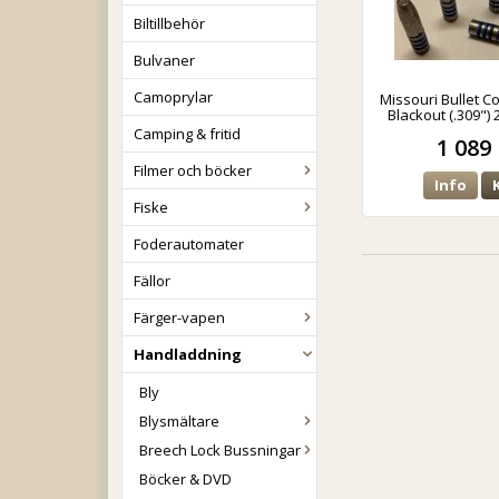
Biltillbehör
Bulvaner
Camoprylar
Missouri Bullet 
Blackout (.309")
Camping & fritid
1 089 
Filmer och böcker
Info
Fiske
Foderautomater
Fällor
Färger-vapen
Handladdning
Bly
Blysmältare
Breech Lock Bussningar
Böcker & DVD