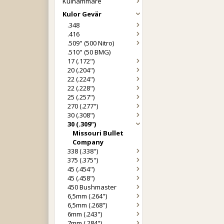
Kulhammare
Kulor Gevär
.348
.416
.509" (500 Nitro)
.510" (50 BMG)
17 (.172")
20 (.204")
22 (.224")
22 (.228")
25 (.257")
270 (.277")
30 (.308")
30 (.309")
Missouri Bullet
Company
338 (.338")
375 (.375")
45 (.454")
45 (.458")
450 Bushmaster
6,5mm (.264")
6,5mm (.268")
6mm (.243")
7mm (.284")