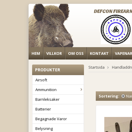
DEFCON FIREAR
HEM
VILLKOR
OM OSS
KONTAKT
VAPENA
Startsida
Handladdn
PRODUKTER
Airsoft
Ammunition
Sortering:
Na
Barnleksaker
Batterier
Begagnade Varor
Belysning