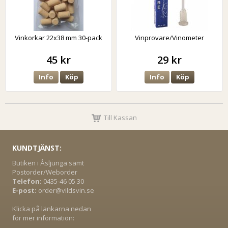
Vinkorkar 22x38 mm 30-pack
Vinprovare/Vinometer
45 kr
29 kr
Info
Köp
Info
Köp
Till Kassan
KUNDTJÄNST:
Butiken i Åsljunga samt
Postorder/Weborder
Telefon:
0435-46 05 30
E-post:
order@vildsvin.se
Klicka på länkarna nedan
för mer information: