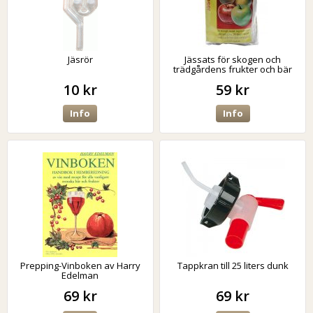
Jäsrör
Jässats för skogen och
trädgårdens frukter och bär
10 kr
59 kr
Info
Info
Prepping-Vinboken av Harry
Tappkran till 25 liters dunk
Edelman
69 kr
69 kr