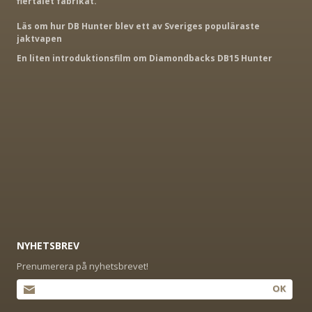
flertalet fabrikat.
Läs om hur DB Hunter blev ett av Sveriges populäraste
jaktvapen
En liten introduktionsfilm om Diamondbacks DB15 Hunter
NYHETSBREV
Prenumerera på nyhetsbrevet!
OK