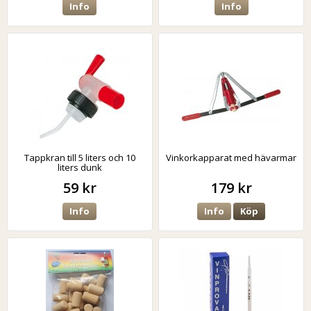
Info
Info
Tappkran till 5 liters och 10
Vinkorkapparat med hävarmar
liters dunk
59 kr
179 kr
Info
Info
Köp