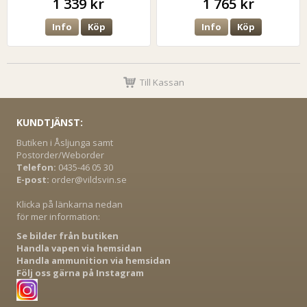
1 339 kr
1 765 kr
Info
Köp
Info
Köp
Till Kassan
KUNDTJÄNST:
Butiken i Åsljunga samt
Postorder/Weborder
Telefon:
0435-46 05 30
E-post:
order@vildsvin.se
Klicka på länkarna nedan
för mer information:
Se bilder från butiken
Handla vapen via hemsidan
Handla ammunition via hemsidan
Följ oss gärna på Instagram