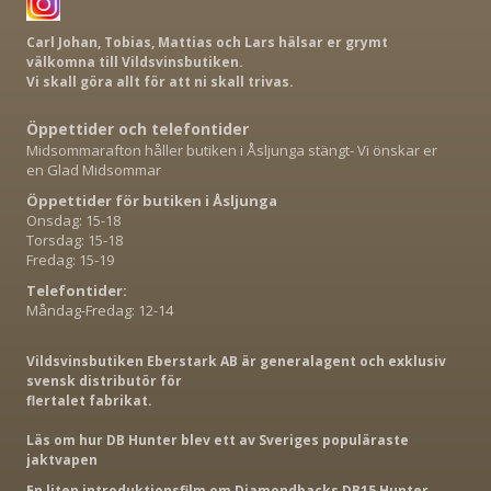
Carl Johan, Tobias, Mattias och Lars hälsar er grymt
välkomna till Vildsvinsbutiken.
Vi skall göra allt för att ni skall trivas.
Öppettider och telefontider
Midsommarafton håller butiken i Åsljunga stängt- Vi önskar er
en Glad Midsommar
Öppettider för butiken i Åsljunga
Onsdag: 15-18
Torsdag: 15-18
Fredag: 15-19
Telefontider:
Måndag-Fredag: 12-14
Vildsvinsbutiken Eberstark AB är generalagent och exklusiv
svensk distributör för
flertalet fabrikat.
Läs om hur DB Hunter blev ett av Sveriges populäraste
jaktvapen
En liten introduktionsfilm om Diamondbacks DB15 Hunter