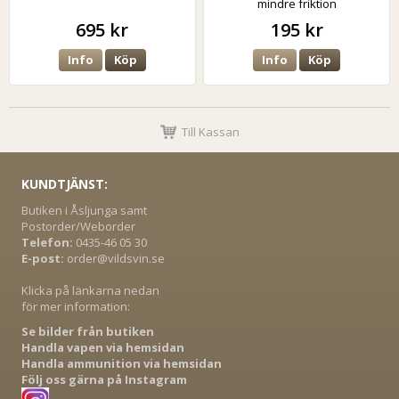
mindre friktion
695 kr
195 kr
Info
Köp
Info
Köp
Till Kassan
KUNDTJÄNST:
Butiken i Åsljunga samt
Postorder/Weborder
Telefon:
0435-46 05 30
E-post:
order@vildsvin.se
Klicka på länkarna nedan
för mer information:
Se bilder från butiken
Handla vapen via hemsidan
Handla ammunition via hemsidan
Följ oss gärna på Instagram