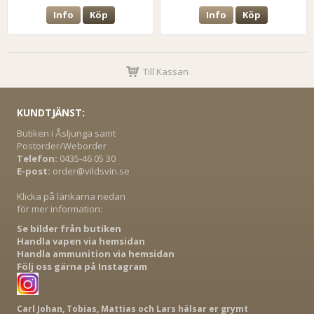
Info
Köp
Info
Köp
Till Kassan
KUNDTJÄNST:
Butiken i Åsljunga samt
Postorder/Weborder
Telefon:
0435-46 05 30
E-post:
order@vildsvin.se
Klicka på länkarna nedan
för mer information:
Se bilder från butiken
Handla vapen via hemsidan
Handla ammunition via hemsidan
Följ oss gärna på Instagram
Carl Johan, Tobias, Mattias och Lars hälsar er grymt