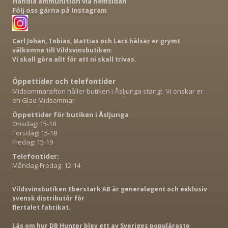
Handla ammunition via hemsidan
Följ oss gärna på Instagram
Carl Johan, Tobias, Mattias och Lars hälsar er grymt
välkomna till Vildsvinsbutiken.
Vi skall göra allt för att ni skall trivas.
Öppettider och telefontider
Midsommarafton håller butiken i Åsljunga stängt- Vi önskar er
en Glad Midsommar
Öppettider för butiken i Åsljunga
Onsdag: 15-18
Torsdag: 15-18
Fredag: 15-19
Telefontider:
Måndag-Fredag: 12-14
Vildsvinsbutiken Eberstark AB är generalagent och exklusiv
svensk distributör för
flertalet fabrikat.
Läs om hur DB Hunter blev ett av Sveriges populäraste