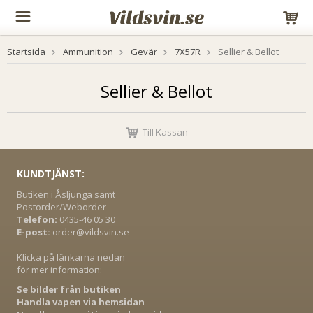
Startsida
Ammunition
Gevär
7X57R
Sellier & Bellot
Sellier & Bellot
Till Kassan
KUNDTJÄNST:
Butiken i Åsljunga samt
Postorder/Weborder
Telefon:
0435-46 05 30
E-post:
order@vildsvin.se
Klicka på länkarna nedan
för mer information:
Se bilder från butiken
Handla vapen via hemsidan