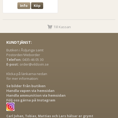
Info
Köp
Till Kassan
KUNDTJÄNST:
Butiken i Åsljunga samt
Postorder/Weborder
Telefon:
0435-46 05 30
E-post:
order@vildsvin.se
Klicka på länkarna nedan
för mer information:
Se bilder från butiken
Handla vapen via hemsidan
Handla ammunition via hemsidan
Följ oss gärna på Instagram
Carl Johan, Tobias, Mattias och Lars hälsar er grymt