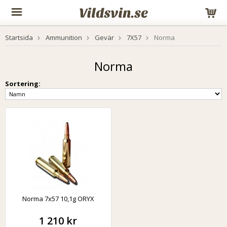
Startsida
Ammunition
Gevär
7X57
Norma
Norma
Sortering:
Norma 7x57 10,1g ORYX
1 210 kr