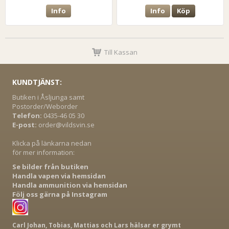
Info
Info
Köp
Till Kassan
KUNDTJÄNST:
Butiken i Åsljunga samt
Postorder/Weborder
Telefon:
0435-46 05 30
E-post:
order@vildsvin.se
Klicka på länkarna nedan
för mer information:
Se bilder från butiken
Handla vapen via hemsidan
Handla ammunition via hemsidan
Följ oss gärna på Instagram
Carl Johan, Tobias, Mattias och Lars hälsar er grymt