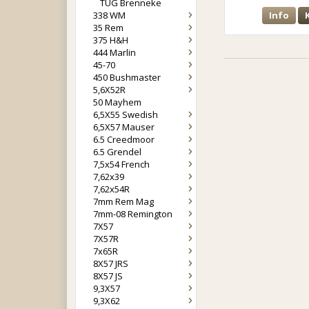
TUG Brenneke
338 WM
Info
35 Rem
375 H&H
444 Marlin
45-70
450 Bushmaster
5,6X52R
50 Mayhem
6,5X55 Swedish
6,5X57 Mauser
6.5 Creedmoor
6.5 Grendel
7,5x54 French
7,62x39
7,62x54R
7mm Rem Mag
7mm-08 Remington
7X57
7X57R
7x65R
8X57 JRS
8X57 JS
9,3X57
9,3X62