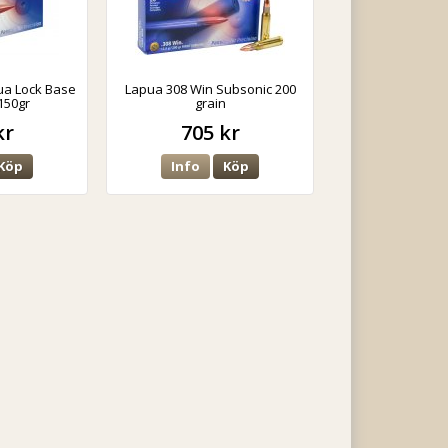
ua Lock Base
Lapua 308 Win Subsonic 200
150gr
grain
kr
705 kr
Köp
Info
Köp