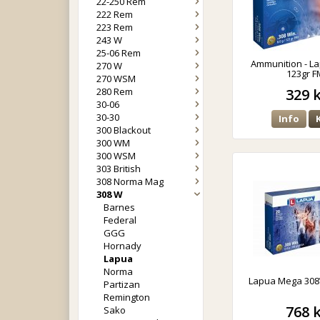
22-250 Rem
222 Rem
223 Rem
243 W
25-06 Rem
Ammunition - L
270 W
123gr F
270 WSM
280 Rem
329 
30-06
30-30
Info
300 Blackout
300 WM
300 WSM
303 British
308 Norma Mag
308 W
Barnes
Federal
GGG
Hornady
Lapua
Norma
Lapua Mega 308
Partizan
Remington
768 
Sako