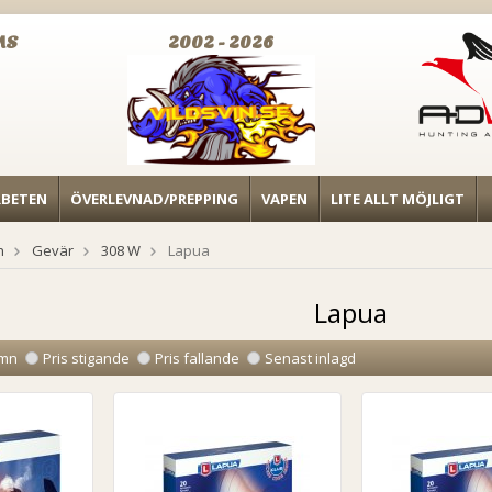
MS
2002 - 2026
RBETEN
ÖVERLEVNAD/PREPPING
VAPEN
LITE ALLT MÖJLIGT
n
Gevär
308 W
Lapua
Lapua
mn
Pris stigande
Pris fallande
Senast inlagd