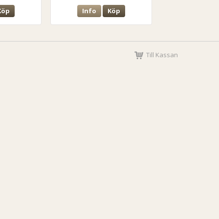
Köp
Info
Köp
Till Kassan