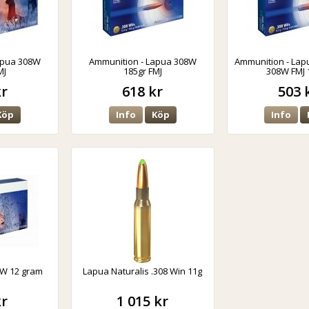
apua 308W
Ammunition - Lapua 308W
Ammunition - Lap
MJ
185gr FMJ
308W FMJ 
kr
618 kr
503 
Köp
Info
Köp
Info
W 12 gram
Lapua Naturalis .308 Win 11g
kr
1 015 kr