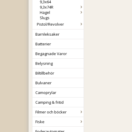
9,3x64
9,3x74R
Hagel
Slugs
Pistol/Revolver
Barnleksaker
Batterier
Begagnade Varor
Belysning
Biltillbehör
Bulvaner
Camoprylar
Camping & fritid
Filmer och böcker
Fiske
Foderautomater