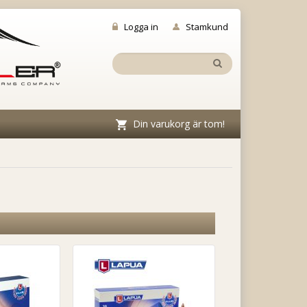
Logga in
Stamkund
Din varukorg är tom!