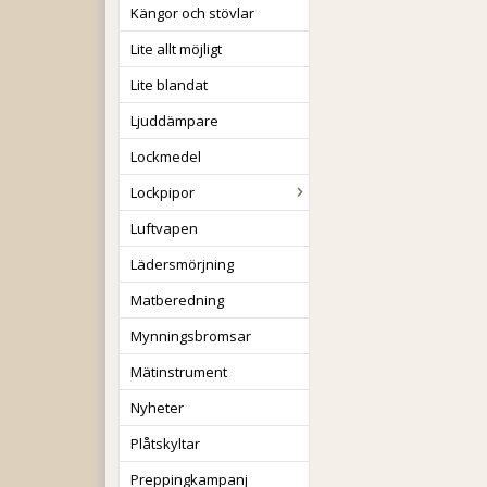
Kängor och stövlar
Lite allt möjligt
Lite blandat
Ljuddämpare
Lockmedel
Lockpipor
Luftvapen
Lädersmörjning
Matberedning
Mynningsbromsar
Mätinstrument
Nyheter
Plåtskyltar
Preppingkampanj