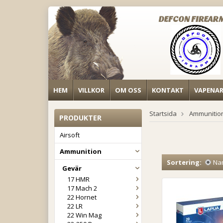
DEFCON FIREAR
HEM
VILLKOR
OM OSS
KONTAKT
VAPENA
Startsida
Ammunitio
PRODUKTER
Airsoft
Ammunition
Sortering:
Na
Gevär
17 HMR
17 Mach 2
22 Hornet
22 LR
22 Win Mag