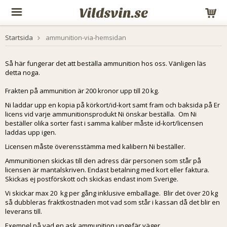
Startsida
ammunition-via-hemsidan
Så här fungerar det att beställa ammunition hos oss. Vänligen läs
detta noga.
Frakten på ammunition är 200 kronor upp till 20 kg.
Ni laddar upp en kopia på körkort/id-kort samt fram och baksida på Er
licens vid varje ammunitionsprodukt Ni önskar beställa. Om Ni
beställer olika sorter fast i samma kaliber måste id-kort/licensen
laddas upp igen.
Licensen måste överensstämma med kalibern Ni beställer.
Ammunitionen skickas till den adress där personen som står på
licensen är mantalskriven. Endast betalning med kort eller faktura.
Skickas ej postförskott och skickas endast inom Sverige.
Vi skickar max 20 kg per gång inklusive emballage. Blir det över 20 kg
så dubbleras fraktkostnaden mot vad som står i kassan då det blir en
leverans till.
Exempel på vad en ask ammunition ungefär väger.