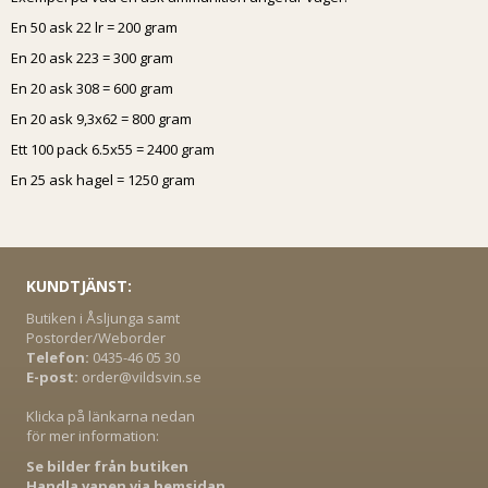
En 50 ask 22 lr = 200 gram
En 20 ask 223 = 300 gram
En 20 ask 308 = 600 gram
En 20 ask 9,3x62 = 800 gram
Ett 100 pack 6.5x55 = 2400 gram
En 25 ask hagel = 1250 gram
KUNDTJÄNST:
Butiken i Åsljunga samt
Postorder/Weborder
Telefon:
0435-46 05 30
E-post:
order@vildsvin.se
Klicka på länkarna nedan
för mer information:
Se bilder från butiken
Handla vapen via hemsidan