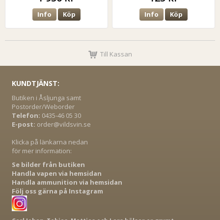
Info
Köp
Info
Köp
Till Kassan
KUNDTJÄNST:
Butiken i Åsljunga samt
Postorder/Weborder
Telefon:
0435-46 05 30
E-post:
order@vildsvin.se
Klicka på länkarna nedan
för mer information:
Se bilder från butiken
Handla vapen via hemsidan
Handla ammunition via hemsidan
Följ oss gärna på Instagram