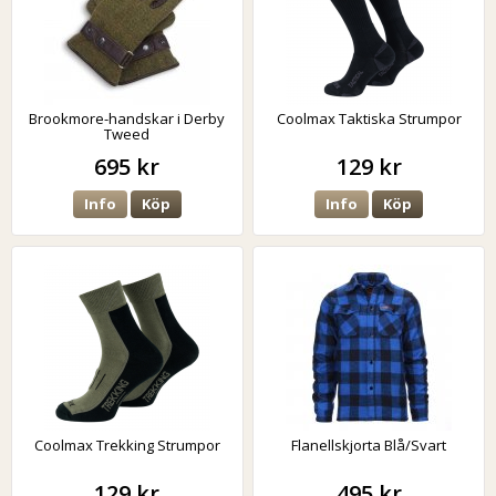
Brookmore-handskar i Derby
Coolmax Taktiska Strumpor
Tweed
695 kr
129 kr
Info
Köp
Info
Köp
Coolmax Trekking Strumpor
Flanellskjorta Blå/Svart
129 kr
495 kr