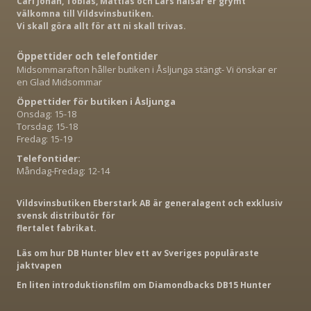
Carl Johan, Tobias, Mattias och Lars hälsar er grymt
välkomna till Vildsvinsbutiken.
Vi skall göra allt för att ni skall trivas.
Öppettider och telefontider
Midsommarafton håller butiken i Åsljunga stängt- Vi önskar er
en Glad Midsommar
Öppettider för butiken i Åsljunga
Onsdag: 15-18
Torsdag: 15-18
Fredag: 15-19
Telefontider:
Måndag-Fredag: 12-14
Vildsvinsbutiken Eberstark AB är generalagent och exklusiv
svensk distributör för
flertalet fabrikat.
Läs om hur DB Hunter blev ett av Sveriges populäraste
jaktvapen
En liten introduktionsfilm om Diamondbacks DB15 Hunter