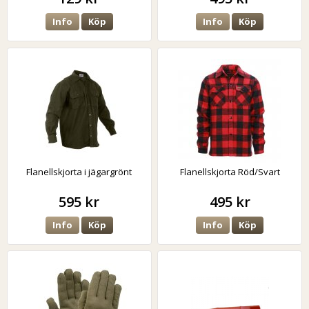
Info
Köp
Info
Köp
Flanellskjorta i jägargrönt
Flanellskjorta Röd/Svart
595 kr
495 kr
Info
Köp
Info
Köp