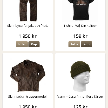
Skinnbyxa för jakt och fritid.
T-shirt - Välj Din kaliber
1 950 kr
159 kr
Info
Köp
Info
Köp
Skinnjacka i trappermodell
Varm mössa-finns i flera färger
1 950 kr
125 kr