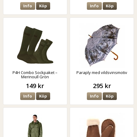
Info
Köp
Info
Köp
P4H Combo Sockpaket –
Paraply med vildsvinsmotiv
Merinoull Grön
149 kr
295 kr
Info
Köp
Info
Köp