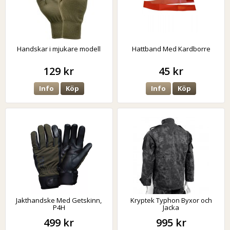
Handskar i mjukare modell
Hattband Med Kardborre
129 kr
45 kr
Info
Köp
Info
Köp
Jakthandske Med Getskinn,
Kryptek Typhon Byxor och
P4H
Jacka
499 kr
995 kr