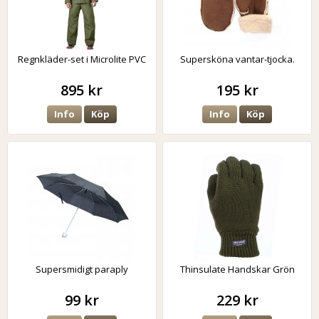
Regnkläder-set i Microlite PVC
Supersköna vantar-tjocka.
895 kr
195 kr
Info
Köp
Info
Köp
Supersmidigt paraply
Thinsulate Handskar Grön
99 kr
229 kr