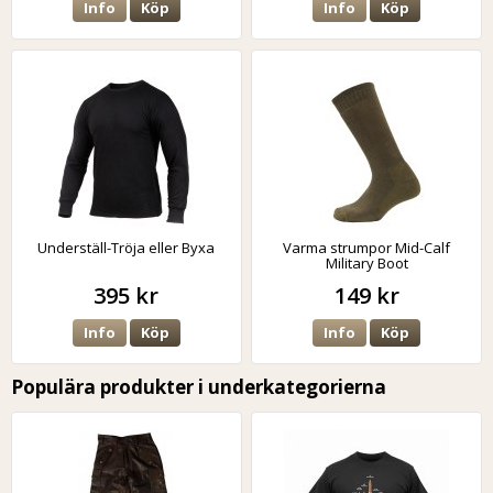
Info
Köp
Info
Köp
Underställ-Tröja eller Byxa
Varma strumpor Mid-Calf
Military Boot
395 kr
149 kr
Info
Köp
Info
Köp
Populära produkter i underkategorierna