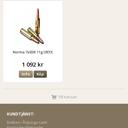
Norma 7x65R 11g ORYX
1 092 kr
Info
Köp
Till Kassan
KUNDTJÄNST:
Butiken i Åsljunga samt
Postorder/Weborder