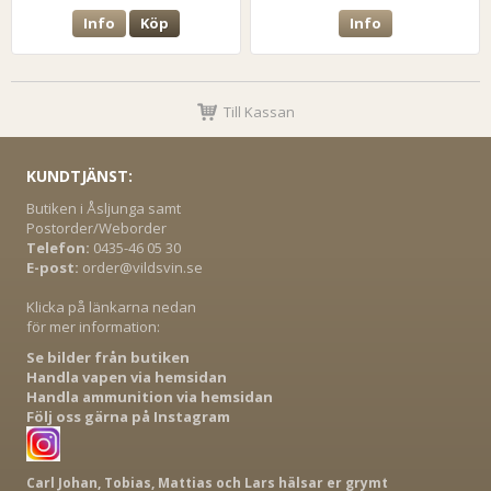
Info
Köp
Info
Till Kassan
KUNDTJÄNST:
Butiken i Åsljunga samt
Postorder/Weborder
Telefon:
0435-46 05 30
E-post:
order@vildsvin.se
Klicka på länkarna nedan
för mer information:
Se bilder från butiken
Handla vapen via hemsidan
Handla ammunition via hemsidan
Följ oss gärna på Instagram
Carl Johan, Tobias, Mattias och Lars hälsar er grymt