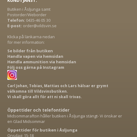
KUNDTJÄNST:
Butiken i Åsljunga samt
Postorder/Weborder
Telefon:
0435-46 05 30
E-post:
order@vildsvin.se
Klicka på länkarna nedan
för mer information:
Se bilder från butiken
Handla vapen via hemsidan
Handla ammunition via hemsidan
Följ oss gärna på Instagram
Carl Johan, Tobias, Mattias och Lars hälsar er grymt
välkomna till Vildsvinsbutiken.
Vi skall göra allt för att ni skall trivas.
Öppettider och telefontider
Midsommarafton håller butiken i Åsljunga stängt- Vi önskar er
en Glad Midsommar
Öppettider för butiken i Åsljunga
Onsdag: 15-18