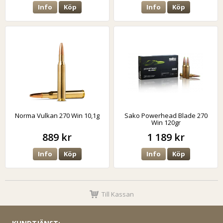
Info
Köp
Info
Köp
Norma Vulkan 270 Win 10,1g
Sako Powerhead Blade 270
Win 120gr
889 kr
1 189 kr
Info
Köp
Info
Köp
Till Kassan