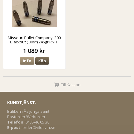
Missouri Bullet Company .300
Blackout (.309") 245gr RNFP
1 089 kr
Info
Köp
Till Kassan
KUNDTJÄNST:
Butiken i Åsljunga samt
Postorder/Weborder
Telefon:
0435-46 05 30
E-post:
order@vildsvin.se