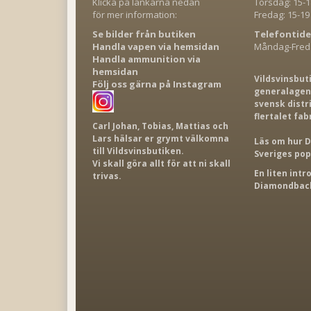
Klicka på länkarna nedan
Torsdag: 15-1
för mer information:
Fredag: 15-19
Se bilder från butiken
Telefontide
Handla vapen via hemsidan
Måndag-Freda
Handla ammunition via
hemsidan
Vildsvinsbut
Följ oss gärna på Instagram
generalagent
svensk distr
flertalet fab
Carl Johan, Tobias, Mattias och
Lars hälsar er grymt välkomna
Läs om hur D
till Vildsvinsbutiken.
Sveriges po
Vi skall göra allt för att ni skall
En liten int
trivas.
Diamondback