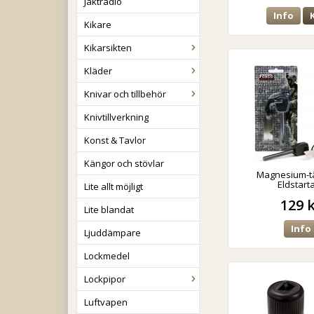
Jaktradio
Info
Kikare
Kikarsikten
Kläder
Knivar och tillbehör
Knivtillverkning
Konst & Tavlor
Kängor och stövlar
Magnesium-t
Eldstart
Lite allt möjligt
129 
Lite blandat
Info
Ljuddämpare
Lockmedel
Lockpipor
Luftvapen