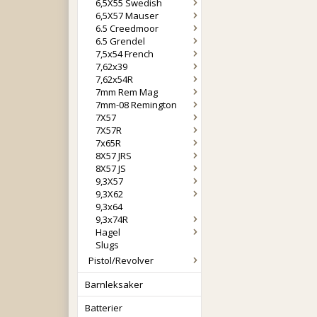
6,5X55 Swedish
6,5X57 Mauser
6.5 Creedmoor
6.5 Grendel
7,5x54 French
7,62x39
7,62x54R
7mm Rem Mag
7mm-08 Remington
7X57
7X57R
7x65R
8X57 JRS
8X57 JS
9,3X57
9,3X62
9,3x64
9,3x74R
Hagel
Slugs
Pistol/Revolver
Barnleksaker
Batterier