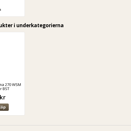
a
ukter i underkategorierna
rma 270 WSM
er BST
kr
Köp