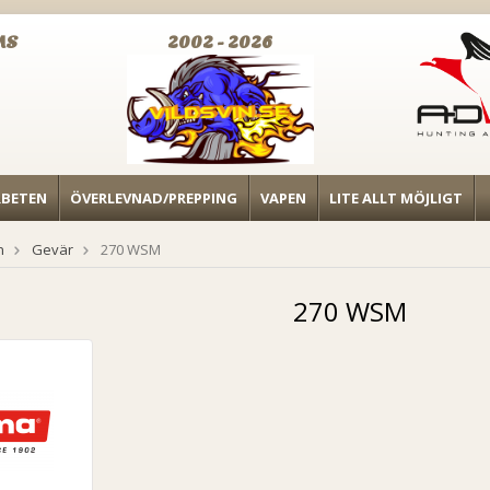
MS
2002 - 2026
RBETEN
ÖVERLEVNAD/PREPPING
VAPEN
LITE ALLT MÖJLIGT
n
Gevär
270 WSM
270 WSM