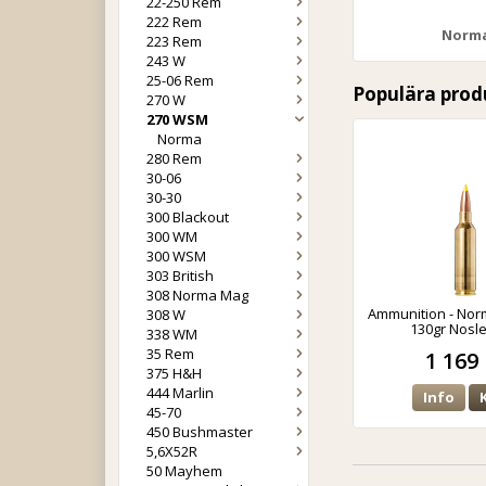
22-250 Rem
222 Rem
Norm
223 Rem
243 W
25-06 Rem
Populära prod
270 W
270 WSM
Norma
280 Rem
30-06
30-30
300 Blackout
300 WM
300 WSM
303 British
308 Norma Mag
Ammunition - No
308 W
130gr Nosl
338 WM
35 Rem
1 169 
375 H&H
444 Marlin
Info
45-70
450 Bushmaster
5,6X52R
50 Mayhem