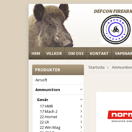
DEFCON FIREAR
HEM
VILLKOR
OM OSS
KONTAKT
VAPENA
Startsida
Ammunitio
PRODUKTER
Airsoft
Ammunition
Gevär
17 HMR
17 Mach 2
22 Hornet
22 LR
22 Win Mag