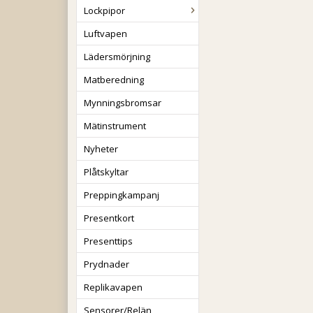
Lockpipor
Luftvapen
Lädersmörjning
Matberedning
Mynningsbromsar
Mätinstrument
Nyheter
Plåtskyltar
Preppingkampanj
Presentkort
Presenttips
Prydnader
Replikavapen
Sensorer/Relän