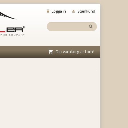
Logga in
Stamkund
Din varukorg är tom!