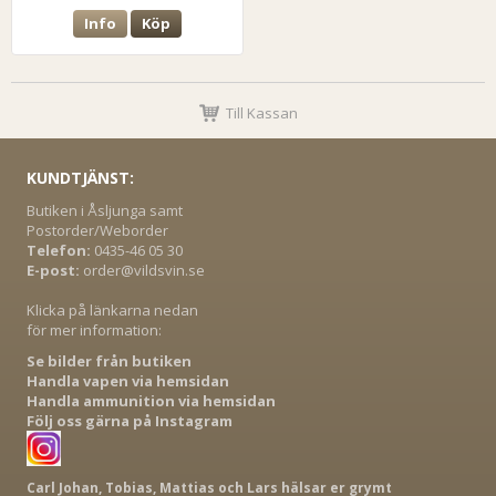
Info
Köp
Till Kassan
KUNDTJÄNST:
Butiken i Åsljunga samt
Postorder/Weborder
Telefon:
0435-46 05 30
E-post:
order@vildsvin.se
Klicka på länkarna nedan
för mer information:
Se bilder från butiken
Handla vapen via hemsidan
Handla ammunition via hemsidan
Följ oss gärna på Instagram
Carl Johan, Tobias, Mattias och Lars hälsar er grymt