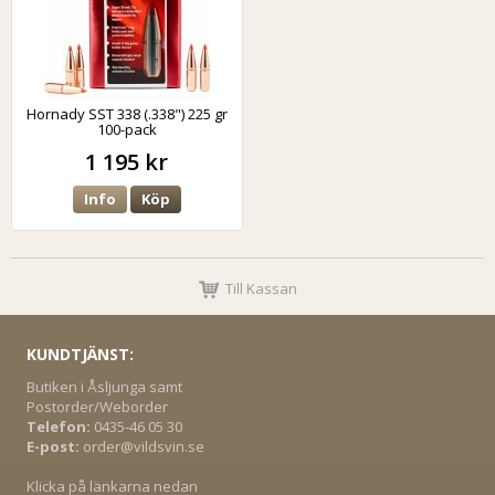
Hornady SST 338 (.338") 225 gr
100-pack
1 195 kr
Info
Köp
Till Kassan
KUNDTJÄNST:
Butiken i Åsljunga samt
Postorder/Weborder
Telefon:
0435-46 05 30
E-post:
order@vildsvin.se
Klicka på länkarna nedan