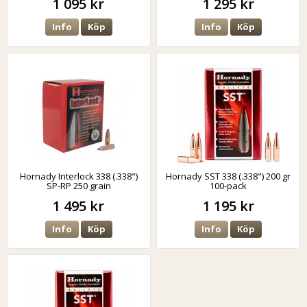
1 095 kr
1 295 kr
Info
Köp
Info
Köp
Hornady Interlock 338 (.338")
Hornady SST 338 (.338") 200 gr
SP-RP 250 grain
100-pack
1 495 kr
1 195 kr
Info
Köp
Info
Köp