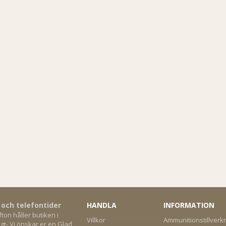
 och telefontider
HANDLA
INFORMATION
on håller butiken i
Villkor
Ammunitionstillverk
gt- Vi önskar er en Glad