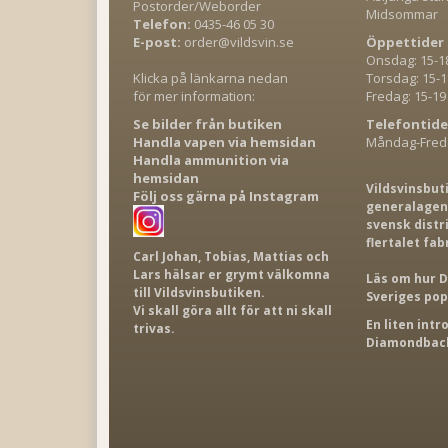
Postorder/Weborder
Midsommar
Telefon:
0435-46 05 30
E-post:
order@vildsvin.se
Öppettider 
Onsdag: 15-1
Klicka på länkarna nedan
Torsdag: 15-1
för mer information:
Fredag: 15-19
Se bilder från butiken
Telefontide
Handla vapen via hemsidan
Måndag-Freda
Handla ammunition via
hemsidan
Vildsvinsbut
Följ oss gärna på Instagram
generalagent
svensk distr
flertalet fab
Carl Johan, Tobias, Mattias och
Lars hälsar er grymt välkomna
Läs om hur D
till Vildsvinsbutiken.
Sveriges po
Vi skall göra allt för att ni skall
En liten int
trivas.
Diamondback