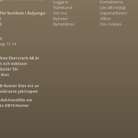
Logga in
Kontakterna
Stamkund
Lite allt möjligt
för butiken i Åsljunga
Om oss
Vapenarbeten
8
Nyheter
Villkor
8
Nyhetsbrev
Om cookies
r:
g: 12-14
iken Eberstark AB är
 och exklusiv
ibutör för
rikat.
B Hunter blev ett av
puläraste jaktvapen
roduktionsfilm om
s DB15 Hunter