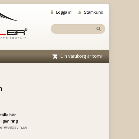
Logga in
Stamkund
Din varukorg är tom!
n
älla här.
ligen ring
er@vildsvin.se