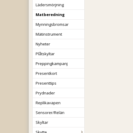
Lädersmörjning
Matberedning
Mynningsbromsar
Mätinstrument
Nyheter
Plåtskyltar
Preppingkampanj
Presentkort
Presenttips
Prydnader
Replikavapen
Sensorer/Relän
Skyltar
Skytte