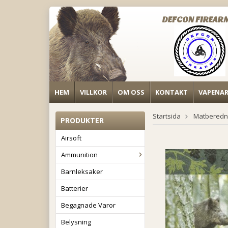
DEFCON FIREAR
HEM
VILLKOR
OM OSS
KONTAKT
VAPENA
Startsida
Matberedn
PRODUKTER
Airsoft
Ammunition
Barnleksaker
Batterier
Begagnade Varor
Belysning