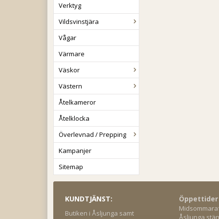
Verktyg
Vildsvinstjära
Vågar
Värmare
Väskor
Västern
Åtelkameror
Åtelklocka
Överlevnad / Prepping
Kampanjer
Sitemap
KUNDTJÄNST:
Öppettider
Midsommaraft
Butiken i Åsljunga samt
Åsljunga stän