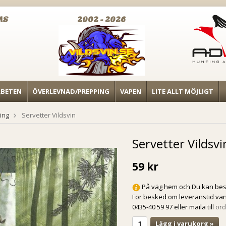
MS
2002 - 2026
RBETEN
ÖVERLEVNAD/PREPPING
VAPEN
LITE ALLT MÖJLIGT
ing
Servetter Vildsvin
Servetter Vildsvi
59 kr
På väg hem och Du kan best
För besked om leveranstid vän
0435-40 59 97 eller maila till
ord
Lägg i varukorg »