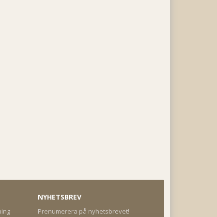
NYHETSBREV
ning
Prenumerera på nyhetsbrevet!