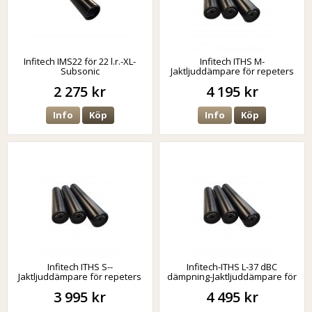
Infitech IMS22 för 22 l.r.-XL-
Infitech ITHS M-
Subsonic
Jaktljuddämpare för repeters
2 275 kr
4 195 kr
Info
Köp
Info
Köp
Infitech ITHS S--
Infitech-ITHS L-37 dBC
Jaktljuddämpare för repeters
dämpning-Jaktljuddämpare för
repeters
3 995 kr
4 495 kr