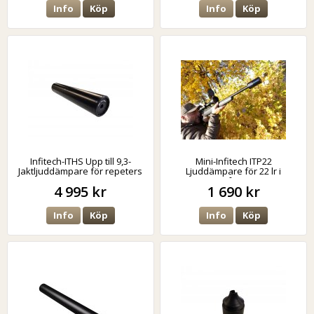
Info
Köp
Info
Köp
Infitech-ITHS Upp till 9,3-
Mini-Infitech ITP22
Jaktljuddämpare för repeters
Ljuddämpare för 22 lr i
miniformat
4 995 kr
1 690 kr
Info
Köp
Info
Köp