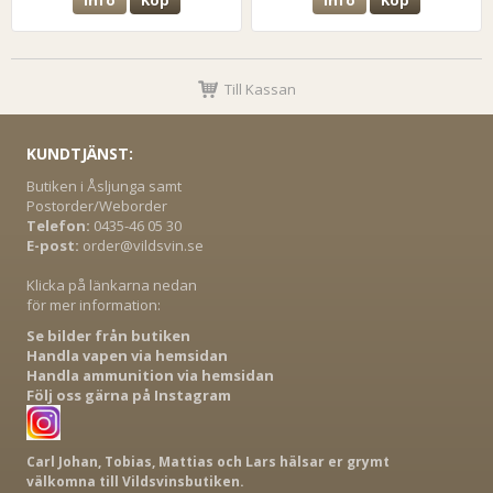
Info
Köp
Info
Köp
Till Kassan
KUNDTJÄNST:
Butiken i Åsljunga samt
Postorder/Weborder
Telefon:
0435-46 05 30
E-post:
order@vildsvin.se
Klicka på länkarna nedan
för mer information:
Se bilder från butiken
Handla vapen via hemsidan
Handla ammunition via hemsidan
Följ oss gärna på Instagram
Carl Johan, Tobias, Mattias och Lars hälsar er grymt
välkomna till Vildsvinsbutiken.