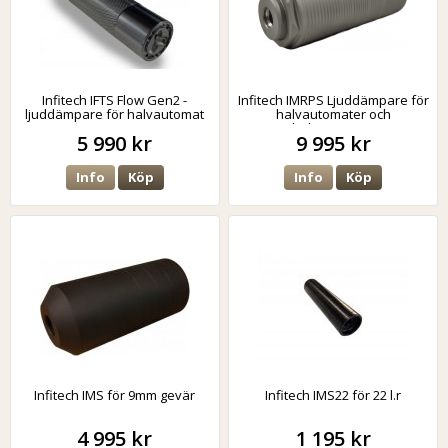
Infitech IFTS Flow Gen2 -
Infitech IMRPS Ljuddämpare för
ljuddämpare för halvautomat
halvautomater och
helautomater
5 990 kr
9 995 kr
Info
Köp
Info
Köp
Infitech IMS för 9mm gevär
Infitech IMS22 för 22 l.r
4 995 kr
1 195 kr