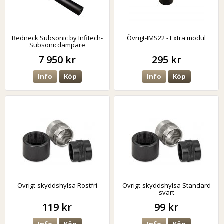
Redneck Subsonic by Infitech-
Övrigt-IMS22 - Extra modul
Subsonicdämpare
7 950 kr
295 kr
Info
Köp
Info
Köp
Övrigt-skyddshylsa Rostfri
Övrigt-skyddshylsa Standard
svart
119 kr
99 kr