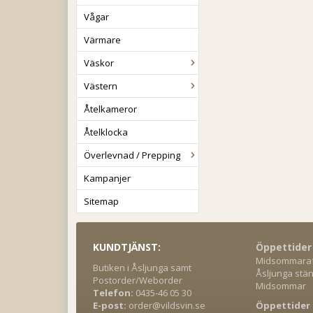
Vågar
Värmare
Väskor
Västern
Åtelkameror
Åtelklocka
Överlevnad / Prepping
Kampanjer
Sitemap
KUNDTJÄNST:
Öppettider
Midsommaraft
Butiken i Åsljunga samt
Åsljunga stän
Postorder/Weborder
Midsommar
Telefon:
0435-46 05 30
E-post:
order@vildsvin.se
Öppettider 