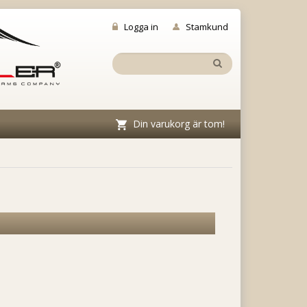
Logga in
Stamkund
Din varukorg är tom!