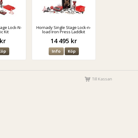
tage Lock-N-
Hornady Single Stage Lock-n-
c Kit
load Iron Press Laddkit
kr
14 495 kr
Köp
Info
Köp
Till Kassan