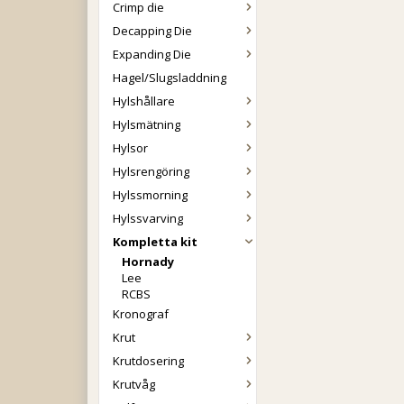
Crimp die
Decapping Die
Expanding Die
Hagel/Slugsladdning
Hylshållare
Hylsmätning
Hylsor
Hylsrengöring
Hylssmorning
Hylssvarving
Kompletta kit
Hornady
Lee
RCBS
Kronograf
Krut
Krutdosering
Krutvåg