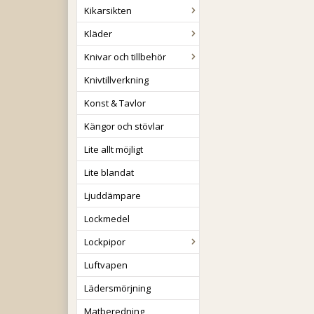
Kikarsikten
Kläder
Knivar och tillbehör
Knivtillverkning
Konst & Tavlor
Kängor och stövlar
Lite allt möjligt
Lite blandat
Ljuddämpare
Lockmedel
Lockpipor
Luftvapen
Lädersmörjning
Matberedning