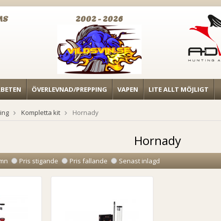
MS
2002 - 2026
RBETEN
ÖVERLEVNAD/PREPPING
VAPEN
LITE ALLT MÖJLIGT
ing
Kompletta kit
Hornady
Hornady
mn
Pris stigande
Pris fallande
Senast inlagd