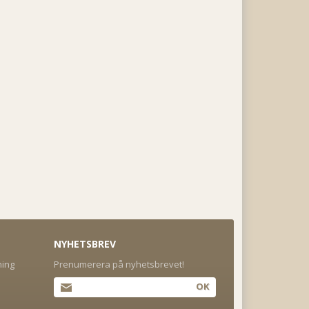
NYHETSBREV
ning
Prenumerera på nyhetsbrevet!
OK