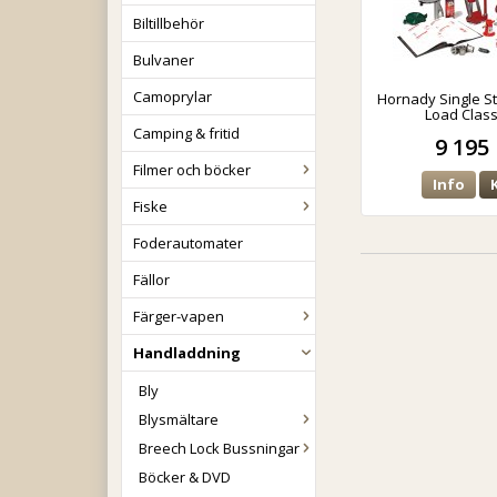
Biltillbehör
Bulvaner
Camoprylar
Hornady Single S
Load Classi
Camping & fritid
9 195 
Filmer och böcker
Info
Fiske
Foderautomater
Fällor
Färger-vapen
Handladdning
Bly
Blysmältare
Breech Lock Bussningar
Böcker & DVD