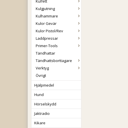
Kulfett
Kulgjutning
Kulhammare
Kulor Gevär
Kulor Pistol/Rev
Laddpressar
Primer-Tools
Tändhattar
Tändhattsborttagare
Verktyg
Övrigt
Hjälpmedel
Hund
Hörselskydd
Jaktradio
Kikare