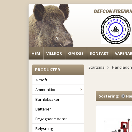
DEFCON FIREAR
HEM
VILLKOR
OM OSS
KONTAKT
VAPENA
Startsida
Handladdn
PRODUKTER
Airsoft
Ammunition
Sortering:
Na
Barnleksaker
Batterier
Begagnade Varor
Belysning