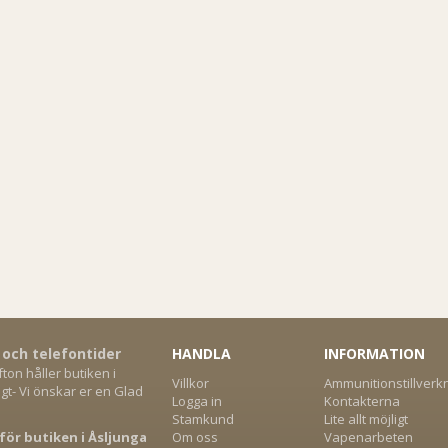
 och telefontider
HANDLA
INFORMATION
on håller butiken i
Villkor
Ammunitionstillverk
gt- Vi önskar er en Glad
Logga in
Kontakterna
Stamkund
Lite allt möjligt
för butiken i Åsljunga
Om oss
Vapenarbeten