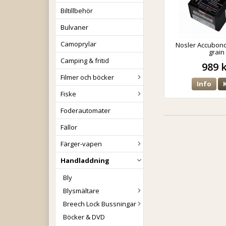
Biltillbehör
Bulvaner
Camoprylar
Nosler Accubon
grain
Camping & fritid
989 
Filmer och böcker
Info
Fiske
Foderautomater
Fällor
Färger-vapen
Handladdning
Bly
Blysmältare
Breech Lock Bussningar
Böcker & DVD