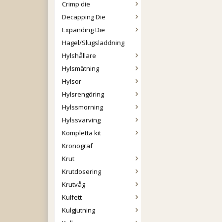
Crimp die
Decapping Die
Expanding Die
Hagel/Slugsladdning
Hylshållare
Hylsmätning
Hylsor
Hylsrengöring
Hylssmorning
Hylssvarving
Kompletta kit
Kronograf
Krut
Krutdosering
Krutvåg
Kulfett
Kulgjutning