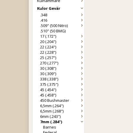
Kulhammare
Kulor Gevär
.348
.416
.509" (500 Nitro)
.510" (50 BMG)
17 (.172")
20 (.204")
22 (.224")
22 (.228")
25 (.257")
270 (.277")
30 (.308")
30 (.309")
338 (.338")
375 (.375")
45 (.454")
45 (.458")
450 Bushmaster
6,5mm (.264")
6,5mm (.268")
6mm (.243")
7mm (.284")
Barnes
Federal