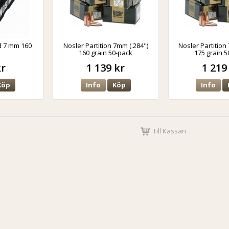
d 7 mm 160
Nosler Partition 7mm (.284")
Nosler Partition
160 grain 50-pack
175 grain 5
kr
1 139 kr
1 219
Köp
Info
Köp
Info
Till Kassan