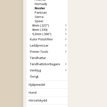
Hornady
Nosler
Partizan
Sierra
Speer
8mm (.323")
8mm (.330)
9,3mm (.366")
Kulor Pistol/Rev
Laddpressar
Primer-Tools
Tändhattar
Tändhattsborttagare
Verktyg
Övrigt
Hjälpmedel
Hund
Hörselskydd