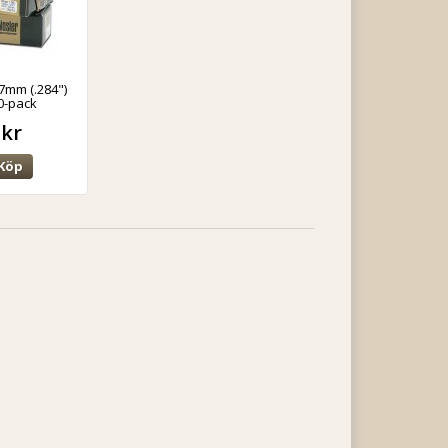
 7mm (.284")
0-pack
 kr
Köp