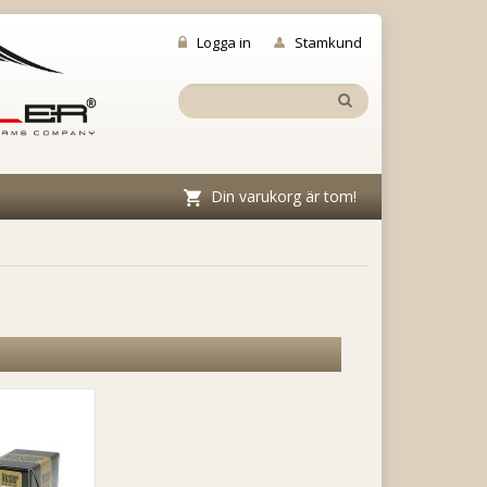
Logga in
Stamkund
Din varukorg är tom!