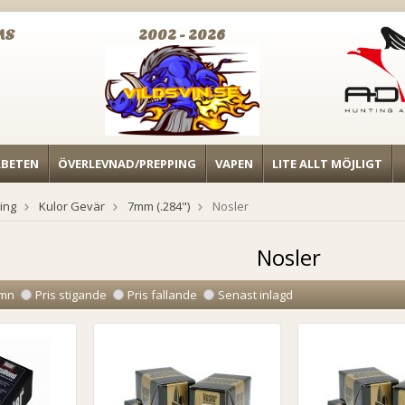
MS
2002 - 2026
RBETEN
ÖVERLEVNAD/PREPPING
VAPEN
LITE ALLT MÖJLIGT
ing
Kulor Gevär
7mm (.284")
Nosler
Nosler
mn
Pris stigande
Pris fallande
Senast inlagd