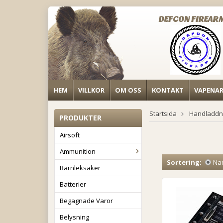
DEFCON FIREAR
HEM
VILLKOR
OM OSS
KONTAKT
VAPENA
Startsida
Handladdn
PRODUKTER
Airsoft
Ammunition
Sortering:
Na
Barnleksaker
Batterier
Begagnade Varor
Belysning