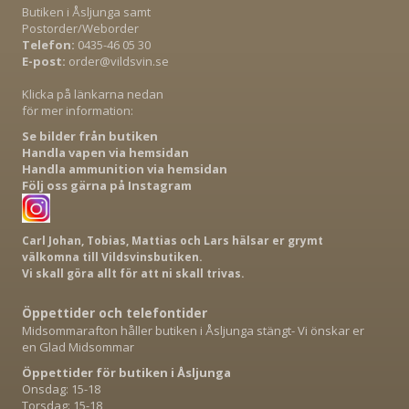
Butiken i Åsljunga samt
Postorder/Weborder
Telefon:
0435-46 05 30
E-post:
order@vildsvin.se
Klicka på länkarna nedan
för mer information:
Se bilder från butiken
Handla vapen via hemsidan
Handla ammunition via hemsidan
Följ oss gärna på Instagram
Carl Johan, Tobias, Mattias och Lars hälsar er grymt
välkomna till Vildsvinsbutiken.
Vi skall göra allt för att ni skall trivas.
Öppettider och telefontider
Midsommarafton håller butiken i Åsljunga stängt- Vi önskar er
en Glad Midsommar
Öppettider för butiken i Åsljunga
Onsdag: 15-18
Torsdag: 15-18