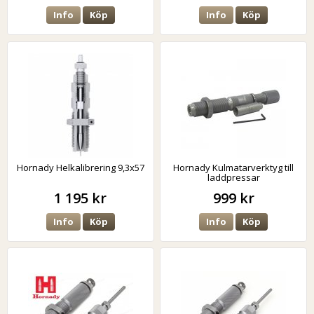
Info
Köp
Info
Köp
Hornady Helkalibrering 9,3x57
Hornady Kulmatarverktyg till
laddpressar
1 195 kr
999 kr
Info
Köp
Info
Köp