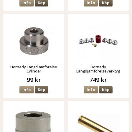
Info
Köp
Info
Köp
Hornady Längdjämförelse
Hornady
Cylinder
Längdjämförelseverktyg
.224-.308
99 kr
749 kr
Info
Köp
Info
Köp