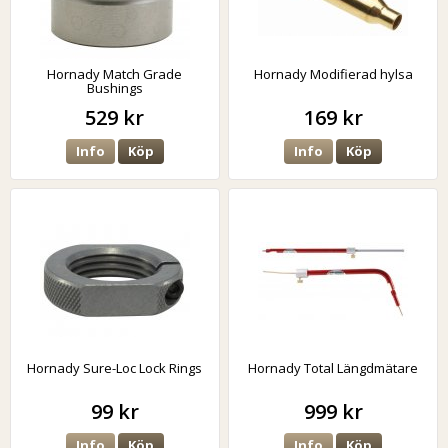
Hornady Match Grade
Hornady Modifierad hylsa
Bushings
529 kr
169 kr
Info
Köp
Info
Köp
Hornady Sure-Loc Lock Rings
Hornady Total Längdmätare
99 kr
999 kr
Info
Köp
Info
Köp