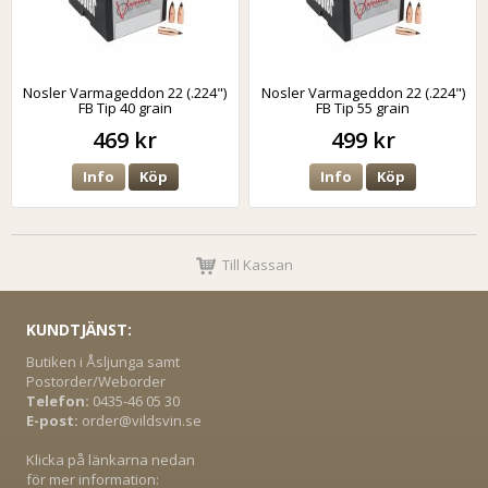
Nosler Varmageddon 22 (.224")
Nosler Varmageddon 22 (.224")
FB Tip 40 grain
FB Tip 55 grain
469 kr
499 kr
Info
Köp
Info
Köp
Till Kassan
KUNDTJÄNST:
Butiken i Åsljunga samt
Postorder/Weborder
Telefon:
0435-46 05 30
E-post:
order@vildsvin.se
Klicka på länkarna nedan
för mer information: