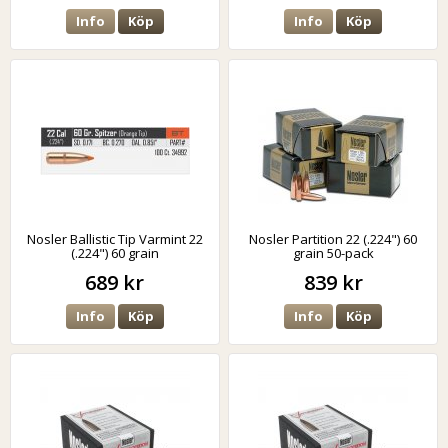
Info
Köp
Info
Köp
Nosler Ballistic Tip Varmint 22
Nosler Partition 22 (.224") 60
(.224") 60 grain
grain 50-pack
689 kr
839 kr
Info
Köp
Info
Köp