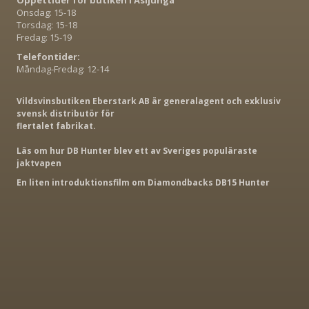
Öppettider för butiken i Åsljunga
Onsdag: 15-18
Torsdag: 15-18
Fredag: 15-19
Telefontider:
Måndag-Fredag: 12-14
Vildsvinsbutiken Eberstark AB är generalagent och exklusiv
svensk distributör för
flertalet fabrikat.
Läs om hur DB Hunter blev ett av Sveriges populäraste
jaktvapen
En liten introduktionsfilm om Diamondbacks DB15 Hunter