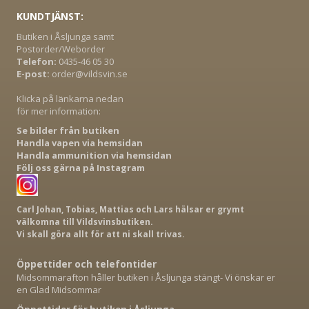
KUNDTJÄNST:
Butiken i Åsljunga samt
Postorder/Weborder
Telefon:
0435-46 05 30
E-post:
order@vildsvin.se
Klicka på länkarna nedan
för mer information:
Se bilder från butiken
Handla vapen via hemsidan
Handla ammunition via hemsidan
Följ oss gärna på Instagram
Carl Johan, Tobias, Mattias och Lars hälsar er grymt
välkomna till Vildsvinsbutiken.
Vi skall göra allt för att ni skall trivas.
Öppettider och telefontider
Midsommarafton håller butiken i Åsljunga stängt- Vi önskar er
en Glad Midsommar