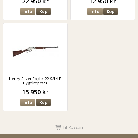
22 950 kr
12 950 kr
Info
Köp
Info
Köp
Henry Silver Eagle .22 S/L/LR
Bygelrepeter
15 950 kr
Info
Köp
Till Kassan