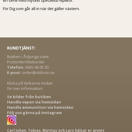
en serie med mycket speciiella replikor.
För Dig som går all in när det gäller västern.
KUNDTJÄNST:
Butiken i Åsljunga samt
Postorder/Weborder
Telefon:
0435-46 05 30
E-post:
order@vildsvin.se
Klicka på länkarna nedan
för mer information:
Se bilder från butiken
Handla vapen via hemsidan
Handla ammunition via hemsidan
Följ oss gärna på Instagram
Carl Johan, Tobias, Mattias och Lars hälsar er grymt