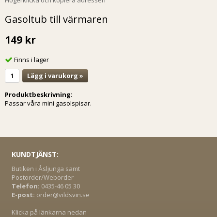
Högerklicka och kopiera adressen
Gasoltub till värmaren
149 kr
Finns i lager
Lägg i varukorg »
Produktbeskrivning:
Passar våra mini gasolspisar.
KUNDTJÄNST:
Butiken i Åsljunga samt
Postorder/Weborder
Telefon:
0435-46 05 30
E-post:
order@vildsvin.se
Klicka på länkarna nedan