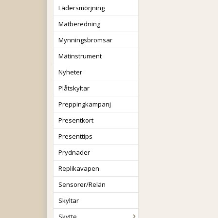
Lädersmörjning
Matberedning
Mynningsbromsar
Mätinstrument
Nyheter
Plåtskyltar
Preppingkampanj
Presentkort
Presenttips
Prydnader
Replikavapen
Sensorer/Relän
Skyltar
Skytte