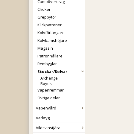
Camoöverdrag
Choker
Greppytor
Klickpatroner
Kolvförlängare
Kolvkamshöjare
Magasin
Patronhållare
Rembyglar
Stockar/Kolvar
Archangel
Boyds
Vapenremmar
Övriga delar
Vapenvård
Verktyg
Vildsvinstjära