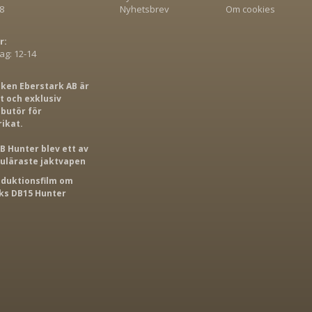
8
Nyhetsbrev
Om cookies
r:
g: 12-14
iken Eberstark AB är
 och exklusiv
ibutör för
rikat.
B Hunter blev ett av
puläraste jaktvapen
roduktionsfilm om
s DB15 Hunter