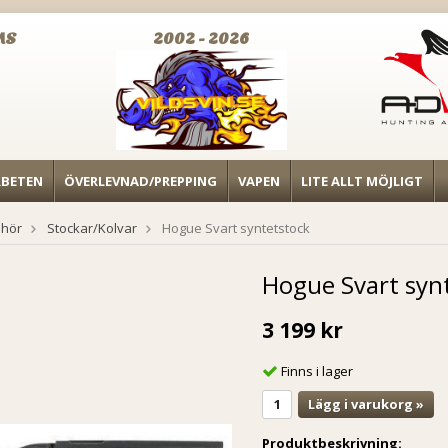
MS
2002 - 2026
RBETEN
ÖVERLEVNAD/PREPPING
VAPEN
LITE ALLT MÖJLIGT
ehör
Stockar/Kolvar
Hogue Svart syntetstock
Hogue Svart syn
3 199 kr
Finns i lager
Lägg i varukorg »
Produktbeskrivning: