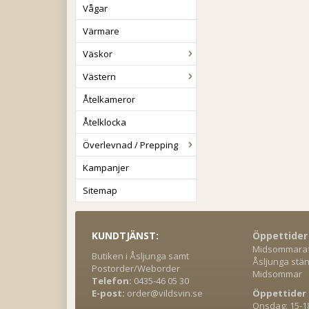
Vågar
Värmare
Väskor
Västern
Åtelkameror
Åtelklocka
Överlevnad / Prepping
Kampanjer
Sitemap
KUNDTJÄNST:
Öppettider
Midsommaraft
Butiken i Åsljunga samt
Åsljunga stän
Postorder/Weborder
Midsommar
Telefon:
0435-46 05 30
E-post:
order@vildsvin.se
Öppettider 
Onsdag: 15-1