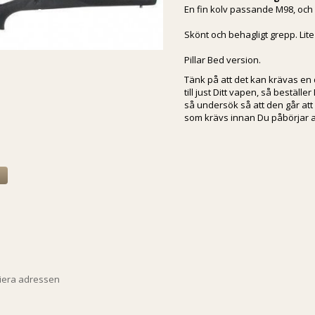
En fin kolv passande M98, och 
Skönt och behagligt grepp. Lite
Pillar Bed version.
Tänk på att det kan krävas en
till just Ditt vapen, så beställ
så undersök så att den går at
som krävs innan Du påbörjar a
a
piera adressen