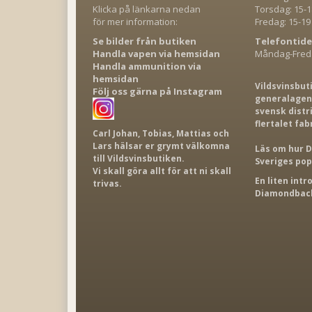
Klicka på länkarna nedan
Torsdag: 15-1
för mer information:
Fredag: 15-19
Se bilder från butiken
Telefontide
Handla vapen via hemsidan
Måndag-Freda
Handla ammunition via
hemsidan
Vildsvinsbut
Följ oss gärna på Instagram
generalagent
svensk distr
flertalet fab
Carl Johan, Tobias, Mattias och
Lars hälsar er grymt välkomna
Läs om hur D
till Vildsvinsbutiken.
Sveriges po
Vi skall göra allt för att ni skall
En liten int
trivas.
Diamondback