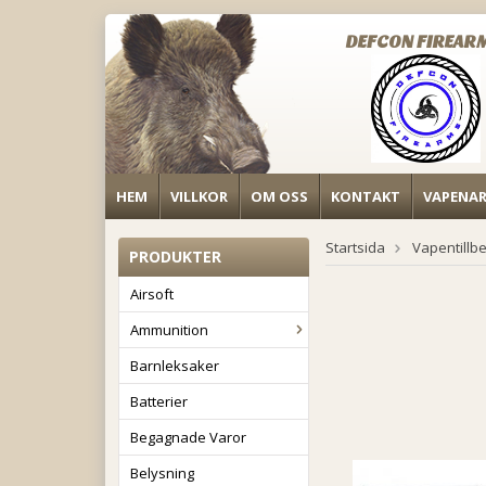
DEFCON FIREAR
HEM
VILLKOR
OM OSS
KONTAKT
VAPENA
Startsida
Vapentillb
PRODUKTER
Airsoft
Ammunition
Barnleksaker
Batterier
Begagnade Varor
Belysning