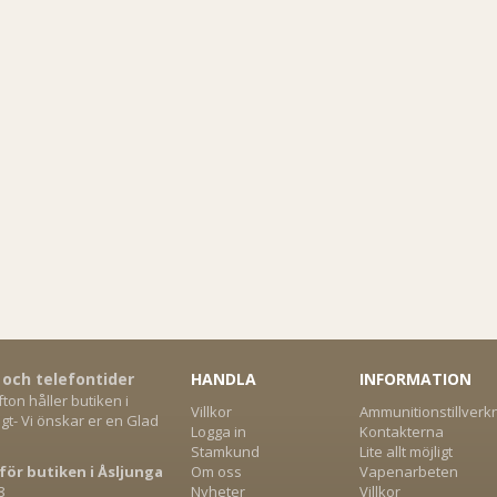
 och telefontider
HANDLA
INFORMATION
on håller butiken i
Villkor
Ammunitionstillverk
gt- Vi önskar er en Glad
Logga in
Kontakterna
Stamkund
Lite allt möjligt
för butiken i Åsljunga
Om oss
Vapenarbeten
8
Nyheter
Villkor