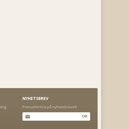
NYHETSBREV
ning
Prenumerera på nyhetsbrevet!
OK