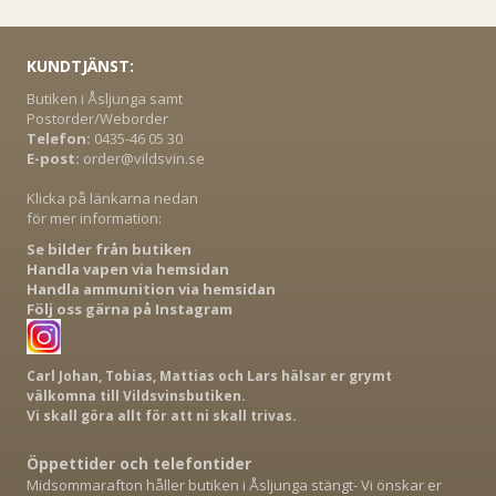
KUNDTJÄNST:
Butiken i Åsljunga samt
Postorder/Weborder
Telefon:
0435-46 05 30
E-post:
order@vildsvin.se
Klicka på länkarna nedan
för mer information:
Se bilder från butiken
Handla vapen via hemsidan
Handla ammunition via hemsidan
Följ oss gärna på Instagram
Carl Johan, Tobias, Mattias och Lars hälsar er grymt
välkomna till Vildsvinsbutiken.
Vi skall göra allt för att ni skall trivas.
Öppettider och telefontider
Midsommarafton håller butiken i Åsljunga stängt- Vi önskar er