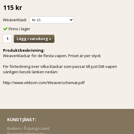
115 kr
Weaverklack
Finns i lager
Lägg i varukorg »
Produktbeskrivning:
Weaverklackar för de flesta vapen. Priset är per styck
För förteckning över vilka klackar som passar till just Ditt vapen
vänligen besök länken nedan:
http://www.vildsvin.com/Weaverschemat.pdf
KUNDTJÄNST:
Butiken i Åsljunga samt
Postorder/Weborder