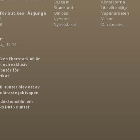
Logga in
Kontakterna
Stamkund
Lite allt möjligt
för butiken i Åsljunga
Om oss
Vapenarbeten
8
Nyheter
Villkor
8
Nyhetsbrev
Om cookies
r:
g: 12-14
iken Eberstark AB är
 och exklusiv
ibutör för
rikat.
B Hunter blev ett av
puläraste jaktvapen
roduktionsfilm om
s DB15 Hunter