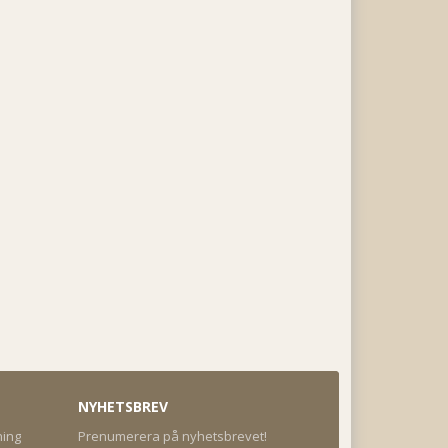
NYHETSBREV
ning
Prenumerera på nyhetsbrevet!