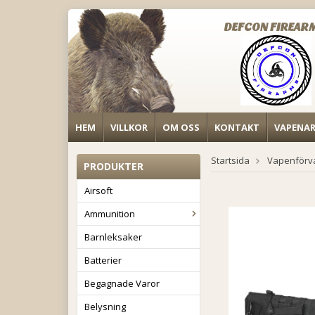
DEFCON FIREAR
HEM
VILLKOR
OM OSS
KONTAKT
VAPENA
Startsida
Vapenförv
PRODUKTER
Airsoft
Ammunition
Barnleksaker
Batterier
Begagnade Varor
Belysning