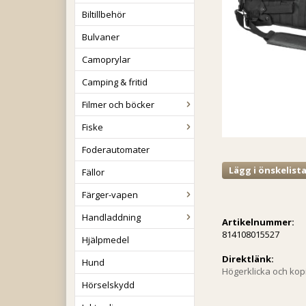
Biltillbehör
Bulvaner
Camoprylar
Camping & fritid
Filmer och böcker
Fiske
Foderautomater
Lägg i önskelist
Fällor
Färger-vapen
Handladdning
Artikelnummer:
814108015527
Hjälpmedel
Direktlänk:
Hund
Högerklicka och ko
Hörselskydd