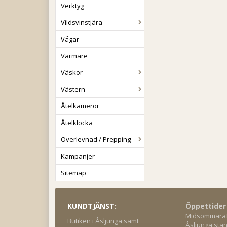
Verktyg
Vildsvinstjära
Vågar
Värmare
Väskor
Västern
Åtelkameror
Åtelklocka
Överlevnad / Prepping
Kampanjer
Sitemap
KUNDTJÄNST:
Öppettider
Midsommaraft
Butiken i Åsljunga samt
Åsljunga stän