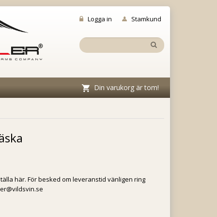
Logga in
Stamkund
Din varukorg är tom!
äska
lla här. För besked om leveranstid vänligen ring
rder@vildsvin.se