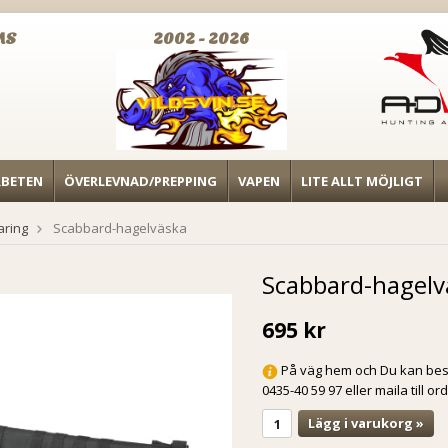
MS
2002 - 2026
RBETEN
ÖVERLEVNAD/PREPPING
VAPEN
LITE ALLT MÖJLIGT
aring
Scabbard-hagelväska
Scabbard-hagelv
695 kr
På väg hem och Du kan bestä
0435-40 59 97 eller maila till o
Lägg i varukorg »