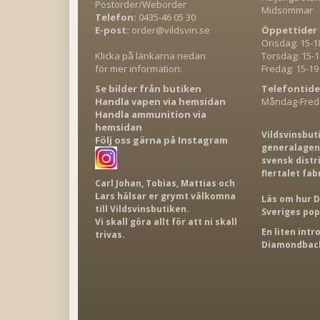
Postorder/Weborder
Midsommar
Telefon:
0435-46 05 30
E-post:
order@vildsvin.se
Öppettider 
Onsdag: 15-1
Klicka på länkarna nedan
Torsdag: 15-1
för mer information:
Fredag: 15-19
Se bilder från butiken
Telefontide
Handla vapen via hemsidan
Måndag-Freda
Handla ammunition via
hemsidan
Vildsvinsbut
Följ oss gärna på Instagram
generalagent
svensk distr
flertalet fab
Carl Johan, Tobias, Mattias och
Lars hälsar er grymt välkomna
Läs om hur D
till Vildsvinsbutiken.
Sveriges po
Vi skall göra allt för att ni skall
En liten int
trivas.
Diamondback