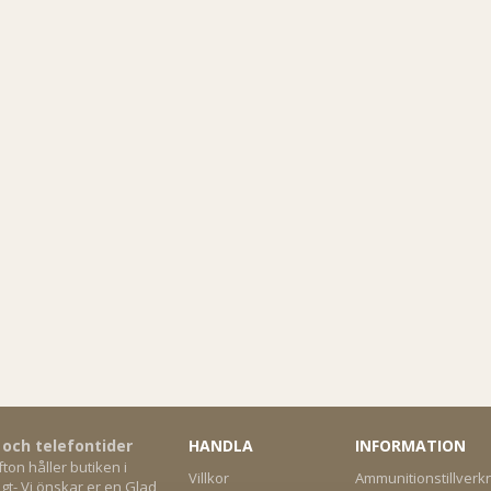
 och telefontider
HANDLA
INFORMATION
on håller butiken i
Villkor
Ammunitionstillverk
gt- Vi önskar er en Glad