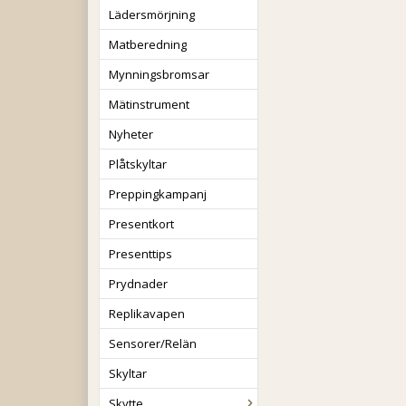
Lädersmörjning
Matberedning
Mynningsbromsar
Mätinstrument
Nyheter
Plåtskyltar
Preppingkampanj
Presentkort
Presenttips
Prydnader
Replikavapen
Sensorer/Relän
Skyltar
Skytte