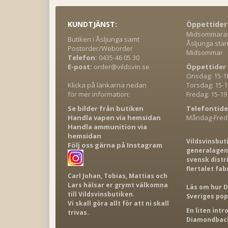
KUNDTJÄNST:
Öppettider
Midsommaraft
Butiken i Åsljunga samt
Åsljunga stän
Postorder/Weborder
Midsommar
Telefon:
0435-46 05 30
E-post:
order@vildsvin.se
Öppettider 
Onsdag: 15-1
Klicka på länkarna nedan
Torsdag: 15-1
för mer information:
Fredag: 15-19
Se bilder från butiken
Telefontide
Handla vapen via hemsidan
Måndag-Freda
Handla ammunition via
hemsidan
Vildsvinsbut
Följ oss gärna på Instagram
generalagent
svensk distr
flertalet fab
Carl Johan, Tobias, Mattias och
Lars hälsar er grymt välkomna
Läs om hur D
till Vildsvinsbutiken.
Sveriges po
Vi skall göra allt för att ni skall
En liten int
trivas.
Diamondback