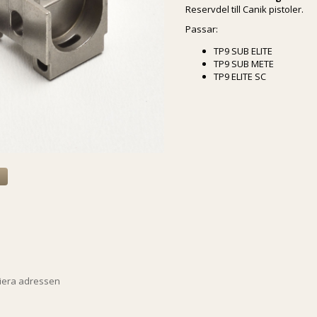
Reservdel till Canik pistoler.
Passar:
TP9 SUB ELITE
TP9 SUB METE
TP9 ELITE SC
a
piera adressen