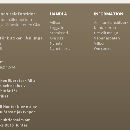
 och telefontider
HANDLA
INFORMATION
on håller butiken i
Villkor
Ammunitionstillverk
gt- Vi önskar er en Glad
Logga in
Kontakterna
Stamkund
Lite allt möjligt
för butiken i Åsljunga
Om oss
Vapenarbeten
8
Nyheter
Villkor
8
Nyhetsbrev
Om cookies
r:
g: 12-14
iken Eberstark AB är
 och exklusiv
ibutör för
rikat.
B Hunter blev ett av
puläraste jaktvapen
roduktionsfilm om
s DB15 Hunter