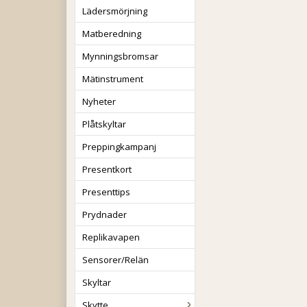
Lädersmörjning
Matberedning
Mynningsbromsar
Mätinstrument
Nyheter
Plåtskyltar
Preppingkampanj
Presentkort
Presenttips
Prydnader
Replikavapen
Sensorer/Relän
Skyltar
Skytte