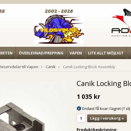
MS
2002 - 2026
RBETEN
ÖVERLEVNAD/PREPPING
VAPEN
LITE ALLT MÖJLIGT
Reservdelar till Vapen
Canik
Canik Locking Block Assembly
Canik Locking B
1 035 kr
Endast få kvar i lagret (1 st)
Lägg i varukorg »
Produktbeskrivning: