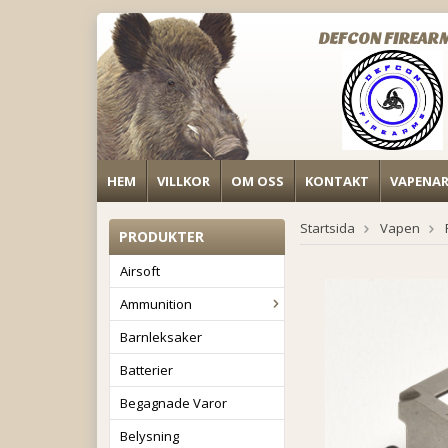
DEFCON FIREAR
HEM
VILLKOR
OM OSS
KONTAKT
VAPENA
Startsida
Vapen
PRODUKTER
Airsoft
Ammunition
Barnleksaker
Batterier
Begagnade Varor
Belysning