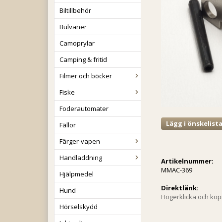
Biltillbehör
Bulvaner
Camoprylar
Camping & fritid
Filmer och böcker
Fiske
Foderautomater
Lägg i önskelist
Fällor
Färger-vapen
Handladdning
Artikelnummer:
MMAC-369
Hjälpmedel
Direktlänk:
Hund
Högerklicka och ko
Hörselskydd