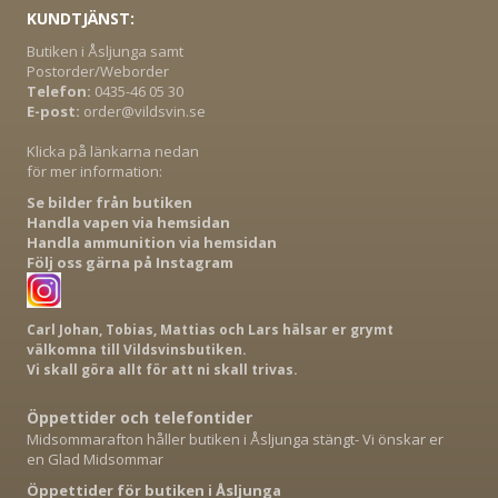
KUNDTJÄNST:
Butiken i Åsljunga samt
Postorder/Weborder
Telefon:
0435-46 05 30
E-post:
order@vildsvin.se
Klicka på länkarna nedan
för mer information:
Se bilder från butiken
Handla vapen via hemsidan
Handla ammunition via hemsidan
Följ oss gärna på Instagram
Carl Johan, Tobias, Mattias och Lars hälsar er grymt
välkomna till Vildsvinsbutiken.
Vi skall göra allt för att ni skall trivas.
Öppettider och telefontider
Midsommarafton håller butiken i Åsljunga stängt- Vi önskar er
en Glad Midsommar
Öppettider för butiken i Åsljunga