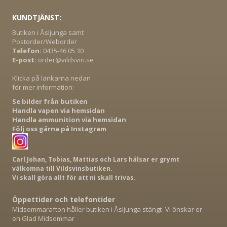
KUNDTJÄNST:
Butiken i Åsljunga samt
Postorder/Weborder
Telefon:
0435-46 05 30
E-post:
order@vildsvin.se
Klicka på länkarna nedan
för mer information:
Se bilder från butiken
Handla vapen via hemsidan
Handla ammunition via hemsidan
Följ oss gärna på Instagram
Carl Johan, Tobias, Mattias och Lars hälsar er grymt
välkomna till Vildsvinsbutiken.
Vi skall göra allt för att ni skall trivas.
Öppettider och telefontider
Midsommarafton håller butiken i Åsljunga stängt- Vi önskar er
en Glad Midsommar