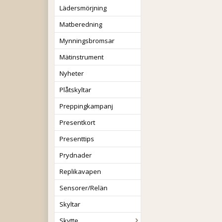
Lädersmörjning
Matberedning
Mynningsbromsar
Mätinstrument
Nyheter
Plåtskyltar
Preppingkampanj
Presentkort
Presenttips
Prydnader
Replikavapen
Sensorer/Relän
Skyltar
Skytte