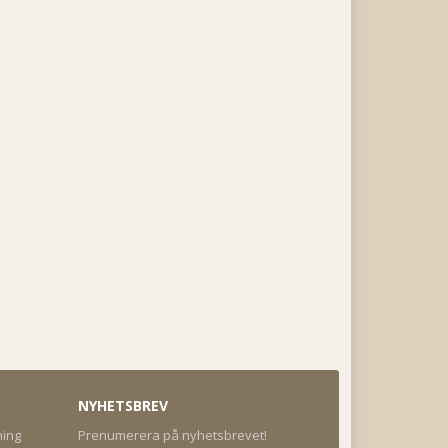
NYHETSBREV
ning
Prenumerera på nyhetsbrevet!