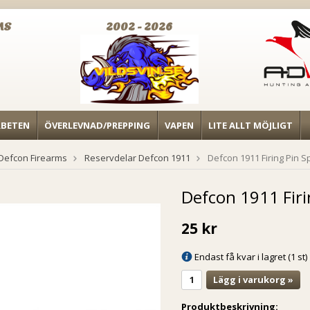
MS
2002 - 2026
RBETEN
ÖVERLEVNAD/PREPPING
VAPEN
LITE ALLT MÖJLIGT
Defcon Firearms
Reservdelar Defcon 1911
Defcon 1911 Firing Pin S
Defcon 1911 Firi
25 kr
Endast få kvar i lagret (1 st)
Lägg i varukorg »
Produktbeskrivning: