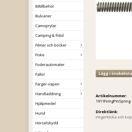
Biltillbehör
Bulvaner
Camoprylar
Camping & fritid
Filmer och böcker
Fiske
Foderautomater
Lägg i önskelist
Fällor
Färger-vapen
Handladdning
Artikelnummer:
1911FiringPinSpring
Hjälpmedel
Direktlänk:
Hund
Högerklicka och ko
Hörselskydd