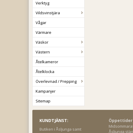
Verktyg
Vildsvinstjära
Vågar
Värmare
Väskor
Västern
Åtelkameror
Åtelklocka
Överlevnad / Prepping
Kampanjer
Sitemap
KUNDTJÄNST:
Öppettider
Midsommaraft
Butiken i Åsljunga samt
Åsljunga stän