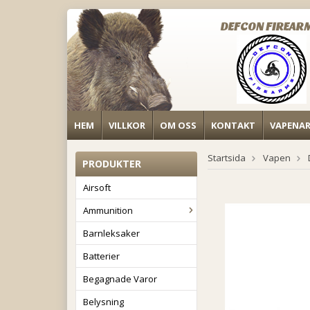
DEFCON FIREAR
HEM
VILLKOR
OM OSS
KONTAKT
VAPENA
Startsida
Vapen
PRODUKTER
Airsoft
Ammunition
Barnleksaker
Batterier
Begagnade Varor
Belysning