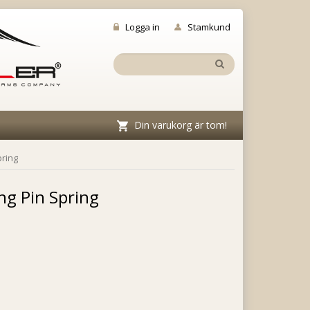
Logga in
Stamkund
Din varukorg är tom!
pring
ng Pin Spring