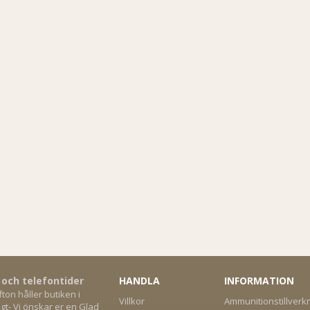
 och telefontider
HANDLA
INFORMATION
on håller butiken i
Villkor
Ammunitionstillverk
gt- Vi önskar er en Glad