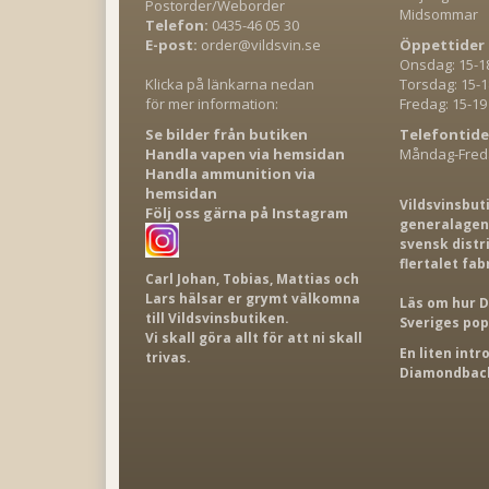
Postorder/Weborder
Midsommar
Telefon:
0435-46 05 30
E-post:
order@vildsvin.se
Öppettider 
Onsdag: 15-1
Klicka på länkarna nedan
Torsdag: 15-1
för mer information:
Fredag: 15-19
Se bilder från butiken
Telefontide
Handla vapen via hemsidan
Måndag-Freda
Handla ammunition via
hemsidan
Vildsvinsbut
Följ oss gärna på Instagram
generalagent
svensk distr
flertalet fab
Carl Johan, Tobias, Mattias och
Lars hälsar er grymt välkomna
Läs om hur D
till Vildsvinsbutiken.
Sveriges po
Vi skall göra allt för att ni skall
En liten int
trivas.
Diamondback