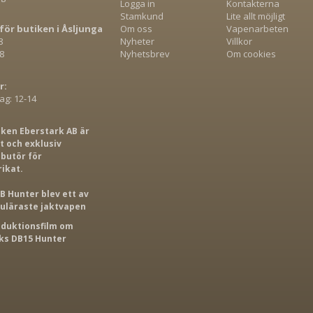
Logga in
Kontakterna
Stamkund
Lite allt möjligt
för butiken i Åsljunga
Om oss
Vapenarbeten
8
Nyheter
Villkor
8
Nyhetsbrev
Om cookies
r:
g: 12-14
iken Eberstark AB är
 och exklusiv
ibutör för
rikat.
B Hunter blev ett av
puläraste jaktvapen
roduktionsfilm om
s DB15 Hunter